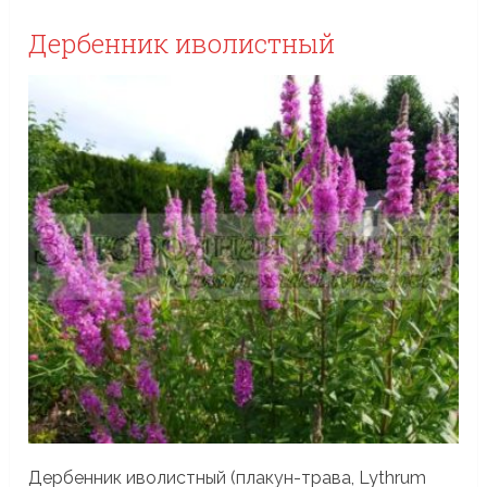
Дербенник иволистный
Дербенник иволистный (плакун-трава, Lythrum