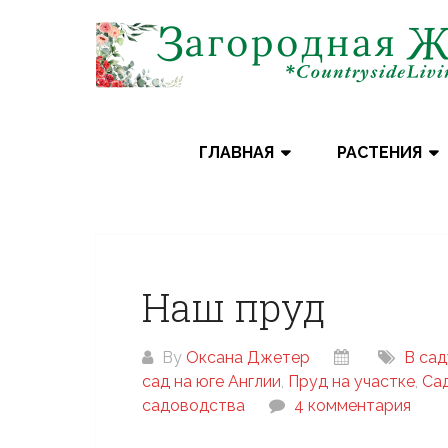
Skip
to
content
ГЛАВНАЯ
РАСТЕНИЯ
Наш пруд
By
Оксана Джетер
В сад
сад на юге Англии
,
Пруд на участке
,
Са
садоводства
4 комментария