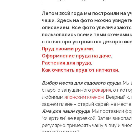
Летом 2018 года мы построили на у
чаши. Здесь на фото можно увидеть
описанием. Все фото увеличиваются
пользовались всеми теми схемами 
статьях про устройство декоратив
Пруд своими руками
.
Оформление пруда на даче
.
Растения для пруда
.
Как очистить пруд от нитчатки
.
Выбор места для садового пруда
. Мы
старого запущенного
рокария
, от кот
любимым
японским кленом
. Веерный к
заднем плане – старый сарай, на мест
Яма для чаши пруда
. Мы поставили фо
“очертили” ее веревкой. Затем выкопа
регулярно примерять чашу в яму и вно