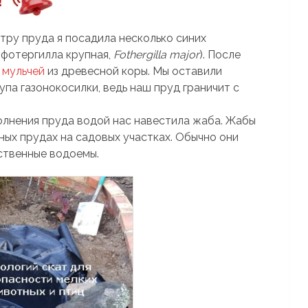
етру пруда я посадила несколько синих
(фотергилла крупная,
Fothergilla major
). После
а
мульчей
из древесной коры. Мы оставили
упа газонокосилки, ведь наш пруд граничит с
полнения пруда водой нас навестила жаба. Жабы
ных прудах на садовых участках. Обычно они
ственные водоемы.