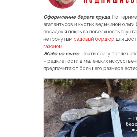
Оформление берега пруда
. По перим
агапантусов и кустик ведьминой ольги 
посадок я покрыла поверхность грунт
нетронутым
садовый бордюр
для дост
газоном
.
Жаба на скате
. Почти сразу после на
– редкие гости в маленьких искусствен
предпочитают большего размера есте