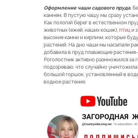
Оформление чаши садового пруда
. 
камнем. В пустую чашу мы сразу устан
Как пологий берег в естественном пруд
животных (ежей, наших кошек),
птиц
и 
высокие камни и кирпичи, которые буд
растений. На дно чаши мы насыпали ра
добавила в пруд плавающие растения-
Роголостник активно размножился за го
подозреваю, что случайно уничтожила 
большой горшок, установленный в воде
водное растение.