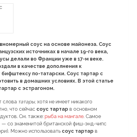
авномерный соус на основе майонеза. Соус
нцузских источниках в начале 19-го века,
усы делали во Франции уже в 17-м веке.
оздали в качестве дополнения к
бифштексу по-татарски. Соус тартар с
товить в домашних условиях. В этой статье
тартар с эстрагоном.
т слова
татары
, хотя не имеет никакого
но, что сейчас
соус тартар
в основном
дуктов. См. также:
рыба на мангале
. Самое
р
— со знаменитой британской фиш-энд-чипс
фри). Можно использовать
соус тартар
в