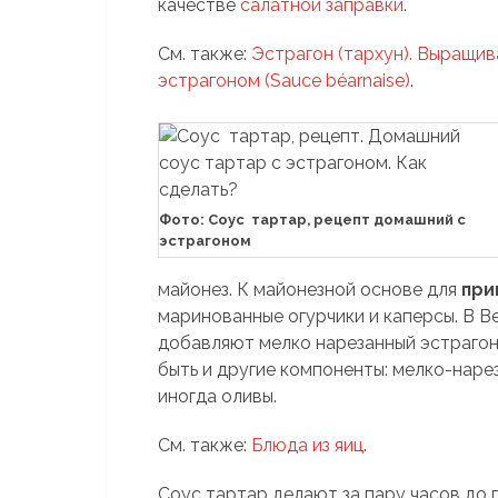
качестве
салатной заправки
.
См. также:
Эстрагон (тархун). Выращив
эстрагоном (Sauce béarnaise)
.
Фото: Соус тартар, рецепт домашний с
эстрагоном
майонез. К майонезной основе для
при
маринованные огурчики и каперсы. В 
добавляют мелко нарезанный эстрагон
быть и другие компоненты: мелко-нарез
иногда оливы.
См. также:
Блюда из яиц
.
Соус тартар делают за пару часов до 