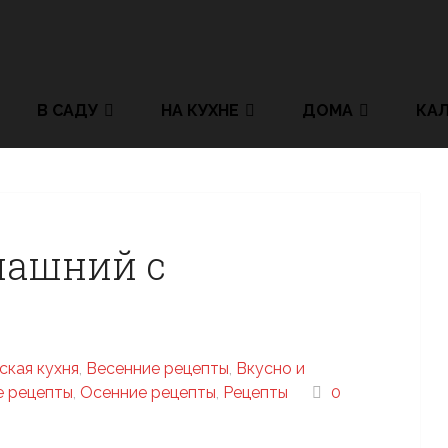
В САДУ
НА КУХНЕ
ДОМА
КА
машний с
ская кухня
,
Весенние рецепты
,
Вкусно и
е рецепты
,
Осенние рецепты
,
Рецепты
0