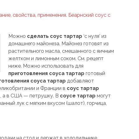
ание, свойства, применения. Беарнский соус с
Можно
сделать соус тартар
‘с нуля’ из
домашнего майонеза. Майонез готовят из
растительного масла, смешанного с яичным
желтком и лимонным соком. См. рецепт
ниже. Можно использовать для
приготовления соуса тартар
готовый
готовления соуса тартар
добавляют
Великобритании и Франции в
соус тартар
, а в США — петрушку. В
соусе тартар
могут
анный лук с мягким вкусом (шалот), горчица,
подачи на стол и держат в холодильнике.