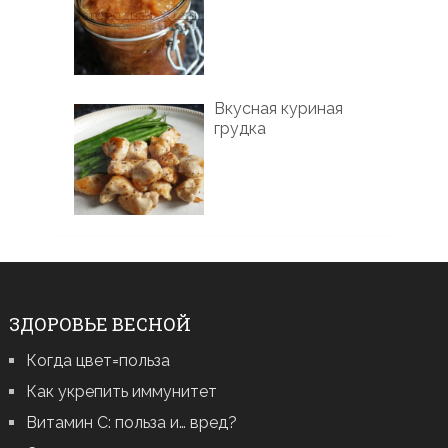
Вкусная куриная
грудка
ЗДОРОВЬЕ ВЕСНОЙ
Когда цвет=польза
Как укрепить иммунитет
Витамин С: польза и… вред?