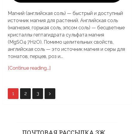
Магний (английская соль) — быстрый и доступный
источник магния для растений. Английская соль
(магнезия, горькая соль, эпсом соль) — бесцветные
кристаллы гептагидрата сульфата магния
(MgSO4·7H2O). Помимо целительных свойств,
английская соль — это источник магния и серы для
томатов, перцев, роз и...
[Continue reading...]
Пагинация
1
2
3
записей
ПОЧТОВАЯ РАССЫЛКА ЗЖ