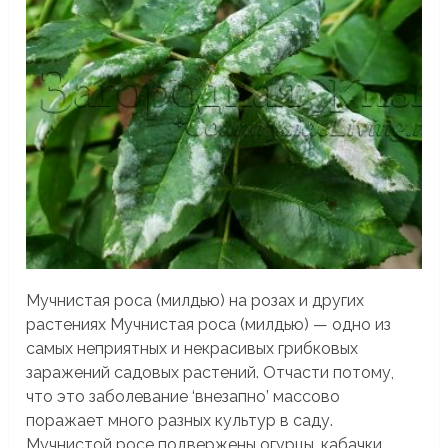
Мучнистая роса (милдью) на розах и других
растениях Мучнистая роса (милдью) — одно из
самых неприятных и некрасивых грибковых
заражений садовых растений. Отчасти потому,
что это заболевание ‘внезапно’ массово
поражает много разных культур в саду.
Мучнистой росе подвержены огурцы, кабачки,