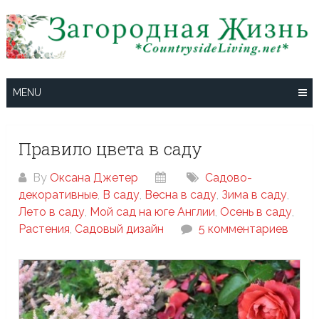
Skip
to
content
MENU
Правило цвета в саду
By
Оксана Джетер
Cадово-
декоративные
,
В саду
,
Весна в саду
,
Зима в саду
,
Лето в саду
,
Мой сад на юге Англии
,
Осень в саду
,
Растения
,
Садовый дизайн
5 комментариев