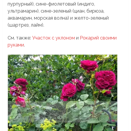
пурпурный), сине-фиолетовый (индиго,
ультрамарин), сине-зеленый (циан, бирюза,
аквамарин, морская волна) и желто-зеленый
(шартрез, лайм).
См. также:
Участок с уклоном
и
Рокарий своими
руками
.