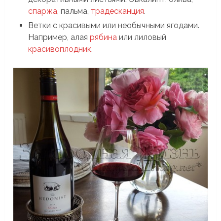
спаржа
, пальма,
традесканция
.
Ветки с красивыми или необычными ягодами.
Например, алая
рябина
или лиловый
красивоплодник
.