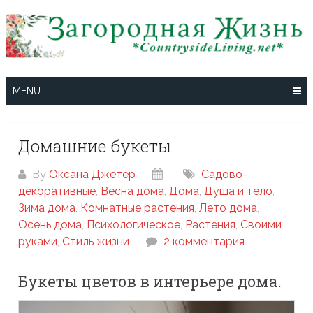
Skip
to
content
MENU
Домашние букеты
By
Оксана Джетер
Cадово-
декоративные
,
Весна дома
,
Дома
,
Душа и тело
,
Зима дома
,
Комнатные растения
,
Лето дома
,
Осень дома
,
Психологическое
,
Растения
,
Своими
руками
,
Стиль жизни
2 комментария
Букеты цветов в интерьере дома.