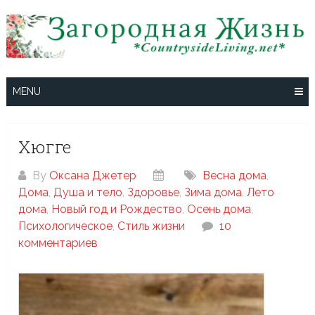
Skip
to
content
MENU
Хюгге
By
Оксана Джетер
Весна дома
,
Дома
,
Душа и тело
,
Здоровье
,
Зима дома
,
Лето
дома
,
Новый год и Рождество
,
Осень дома
,
Психологическое
,
Стиль жизни
10
комментариев