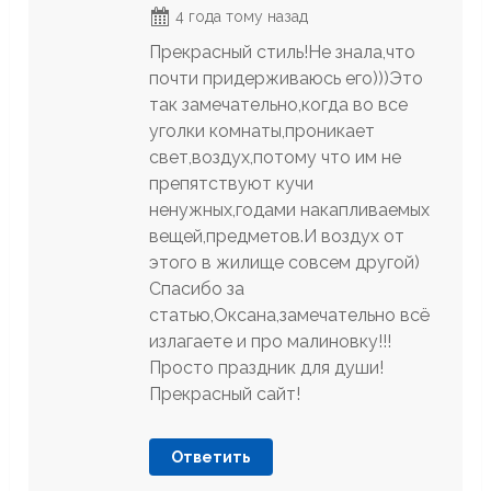
4 года тому назад
Прекрасный стиль!Не знала,что
почти придерживаюсь его)))Это
так замечательно,когда во все
уголки комнаты,проникает
свет,воздух,потому что им не
препятствуют кучи
ненужных,годами накапливаемых
вещей,предметов.И воздух от
этого в жилище совсем другой)
Спасибо за
статью,Оксана,замечательно всё
излагаете и про малиновку!!!
Просто праздник для души!
Прекрасный сайт!
Ответить