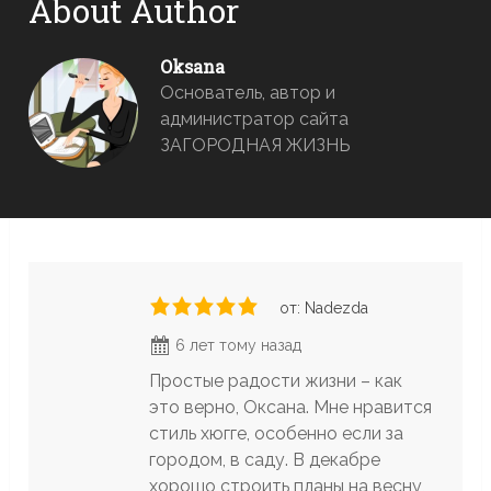
About Author
Oksana
Основатель, автор и
администратор сайта
ЗАГОРОДНАЯ ЖИЗНЬ
от: Nadezda
6 лет тому назад
Простые радости жизни – как
это верно, Оксана. Мне нравится
стиль хюгге, особенно если за
городом, в саду. В декабре
хорошо строить планы на весну,