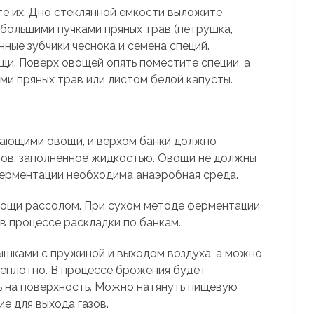
е их. Дно стеклянной емкости выложите
ебольшими пучками пряных трав (петрушка,
нные зубчики чеснока и семена специй.
и. Поверх овощей опять поместите специи, а
ми пряных трав или листом белой капусты.
вающими овощи, и верхом банки должно
ров, заполненное жидкостью. Овощи не должны
ферментации необходима анаэробная среда.
вощи рассолом. При сухом методе ферментации,
в процессе раскладки по банкам.
ышками с пружиной и выходом воздуха, а можно
неплотно. В процессе брожения будет
ь на поверхность. Можно натянуть пищевую
ие для выхода газов.