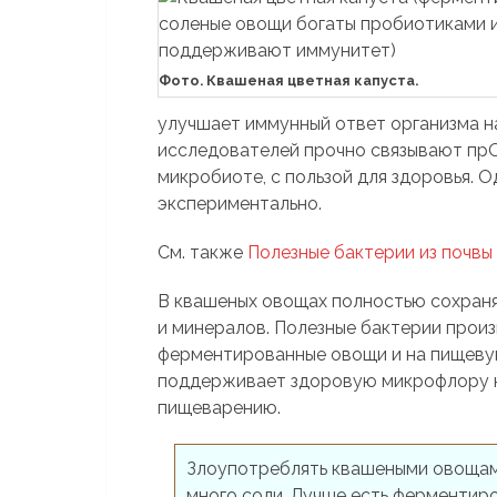
Фото. Квашеная цветная капуста.
улучшает иммунный ответ организма на
исследователей прочно связывают пр
микробиоте, с пользой для здоровья. 
экспериментально.
См. также
Полезные бактерии из почвы
В квашеных овощах полностью сохраня
и минералов. Полезные бактерии произв
ферментированные овощи и на пищевую
поддерживает здоровую микрофлору 
пищеварению.
Злоупотреблять квашеными овощами
много соли. Лучше есть ферментиро