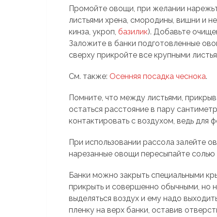
Промойте овощи, при желании нарежьт
листьями хрена, смородины, вишни и н
кинза, укроп,
базилик
). Добавьте очище
Заложите в банки подготовленные овощ
сверху прикройте все крупными листья
См. также:
Осенняя посадка чеснока
.
Помните, что между листьями, прикры
остаться расстояние в пару сантимет
контактировать с воздухом, ведь для 
При использовании рассола залейте о
нарезанные овощи пересыпайте солью 
Банки можно закрыть специальными кр
прикрыть и совершенно обычными, но 
выделяться воздух и ему надо выходит
пленку на верх банки, оставив отверст