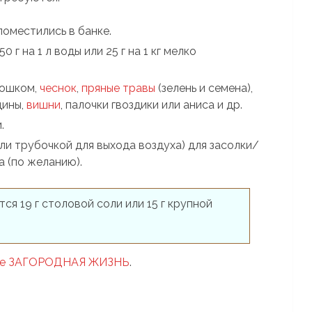
поместились в банке.
 г на 1 л воды или 25 г на 1 кг мелко
рошком,
чеснок
,
пряные травы
(зелень и семена),
дины,
вишни
, палочки гвоздики или аниса и др.
.
ли трубочкой для выхода воздуха) для засолки/
а (по желанию).
я 19 г столовой соли или 15 г крупной
айте ЗАГОРОДНАЯ ЖИЗНЬ
.