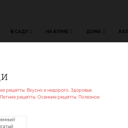
В САДУ
НА КУХНЕ
ДОМА
КА
щи
ие рецепты
,
Вкусно и недорого
,
Здоровье
,
Летние рецепты
,
Осенние рецепты
,
Полезное
,