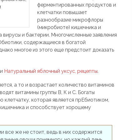
ферментированных продуктов и
клетчатки повышает
разнообразие микрофлоры
(микробиоте) кишечника и
 вирусы и бактерии. Многочисленные заявления
Обиотики, содержащиеся в богатой
Однако многое из этого еще предстоит доказать
и
Натуральный яблочный уксус, рецепты
.
ется, а то и возрастает количество витаминов
одят витамины группы В, К и С. Богаты
 клетчатку, которая является прЕбиотиком,
кишечника и способствует хорошему
 все же не стоит, ведь в них содержится
ванные овощи понемногу, но каждый день,