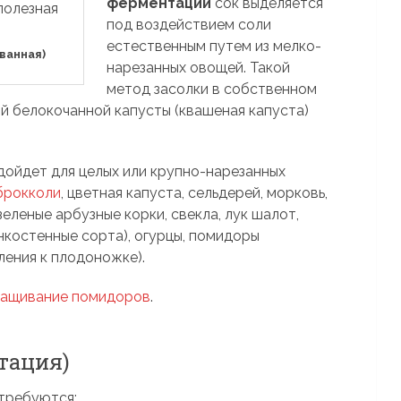
ферментации
сок выделяется
под воздействием соли
естественным путем из мелко-
ванная)
нарезанных овощей. Такой
метод засолки в собственном
й белокочанной капусты (квашеная капуста)
ойдет для целых или крупно-нарезанных
брокколи
, цветная капуста, сельдерей, морковь,
 зеленые арбузные корки, свекла, лук шалот,
онкостенные сорта), огурцы, помидоры
ления к плодоножке).
ащивание помидоров
.
тация)
отребуются: