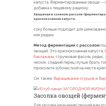
Квашеная в соленом рассоле (ферментиро
краснокочанная капуста.
соку больше подходит для шинкованно
или редьки.
Метод ферментации с рассолом
под
овощей. Это краснокочанная капуста,
баклажаны
, стручковая фасоль, редис,
чеснок, сладкий перец (лучше брать т
(проколите зубочисткой на месте креп
См. также:
Выращивание огурцов
и
Выр
Засолка овощей (фермен
Для засолки (квашения) овощей вам п