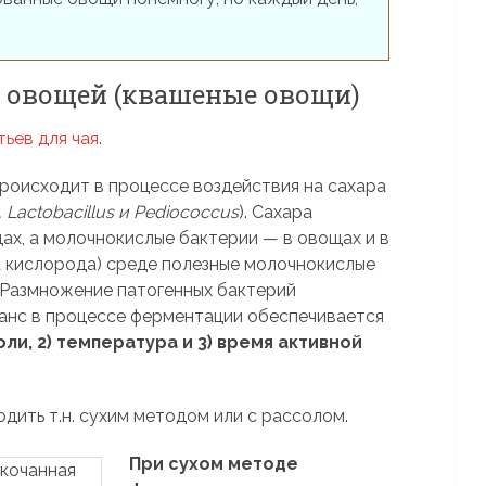
овощей (квашеные овощи)
ьев для чая
.
роисходит в процессе воздействия на сахара
 Lactobacillus и Pediococcus
). Сахара
ах, а молочнокислые бактерии — в овощах и в
а кислорода) среде полезные молочнокислые
 Размножение патогенных бактерий
анс в процессе ферментации обеспечивается
оли, 2) температура и 3) время активной
ть т.н. сухим методом или с рассолом.
При сухом методе