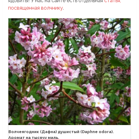
ядовиты! У нас на сайте есть отдельная
статья,
посвященная волчнику
.
Волчеягодник (Дафна) душистый (Daphne odora).
Аромат на тысячу миль.