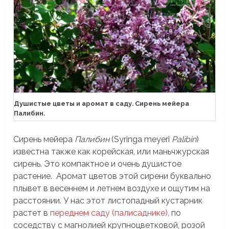
Душистые цветы и аромат в саду. Сирень мейера
Палибин.
Сирень мейера
Палибин
(Syringa meyeri
Palibin
)
известна также как корейская, или маньчжурская
сирень. Это компактное и очень душистое
растение. Аромат цветов этой сирени буквально
плывет в весеннем и летнем воздухе и ощутим на
расстоянии. У нас этот листопадный кустарник
растет в
переднем саду (палисаднике)
, по
соседству с магнолией крупноцветковой, розой