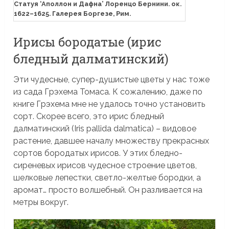
Статуя ‘Аполлон и Дафна’ Лоренцо Бернини. ок.
1622–1625. Галерея Боргезе, Рим.
Ирисы бородатые (ирис
бледный далматинский)
Эти чудесные, супер-душистые цветы у нас тоже
из сада Грэхема Томаса. К сожалению, даже по
книге Грэхема мне не удалось точно установить
сорт. Скорее всего, это ирис бледный
далматинский (Iris pallida dalmatica) – видовое
растение, давшее началу множеству прекрасных
сортов бородатых ирисов. У этих бледно-
сиреневых ирисов чудесное строение цветов,
шелковые лепестки, светло-желтые бородки, а
аромат… просто волшебный. Он разливается на
метры вокруг.