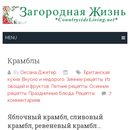
Skip
to
content
MENU
Крамблы
By
Оксана Джетер
Британская
кухня
,
Вкусно и недорого
,
Зимние рецепты
,
Из
овощей и фруктов
,
Летние рецепты
,
Осенние
рецепты
,
Праздничные блюда
,
Рецепты
7
комментариев
Яблочный крамбл, сливовый
крамбл, ревеневый крамбл…