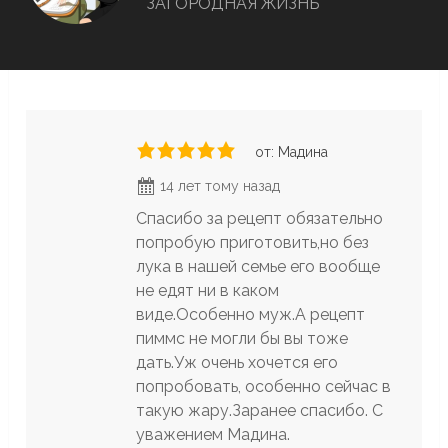
ЗАГОРОДНАЯ ЖИЗНЬ
от: Мадина
14 лет тому назад
Спасибо за рецепт обязательно
попробую приготовить,но без
лука в нашей семье его вообще
не едят ни в каком
виде.Особенно муж.А рецепт
пиммс не могли бы вы тоже
дать.Уж очень хочется его
попробовать, особенно сейчас в
такую жару.Заранее спасибо. С
уважением Мадина.