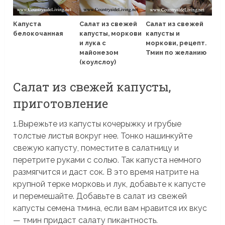
Капуста
Салат из свежей
Салат из свежей
белокочанная
капусты, моркови
капусты и
и лука с
моркови, рецепт.
майонезом
Тмин по желанию
(коулслоу)
Салат из свежей капусты,
приготовление
1.Вырежьте из капусты кочерыжку и грубые
толстые листья вокруг нее. Тонко нашинкуйте
свежую капусту, поместите в салатницу и
перетрите руками с солью. Так капуста немного
размягчится и даст сок. В это время натрите на
крупной терке морковь и лук, добавьте к капусте
и перемешайте. Добавьте в салат из свежей
капусты семена тмина, если вам нравится их вкус
— тмин придаст салату пикантность.