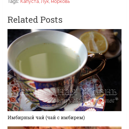
Tags:
Капуста
,
Лук
,
морковь
Related Posts
Имбирный чай (чай с имбирем)