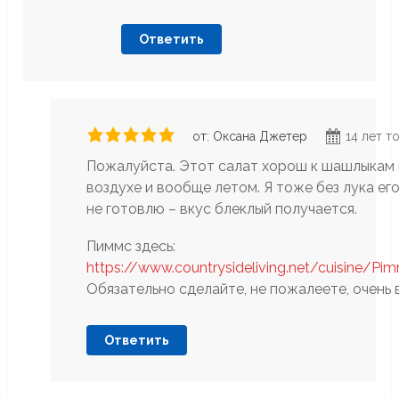
Ответить
от: Оксана Джетер
14 лет т
Пожалуйста. Этот салат хорош к шашлыкам 
воздухе и вообще летом. Я тоже без лука ег
не готовлю – вкус блеклый получается.
Пиммс здесь:
https://www.countrysideliving.net/cuisine/Pi
Обязательно сделайте, не пожалеете, очень 
Ответить