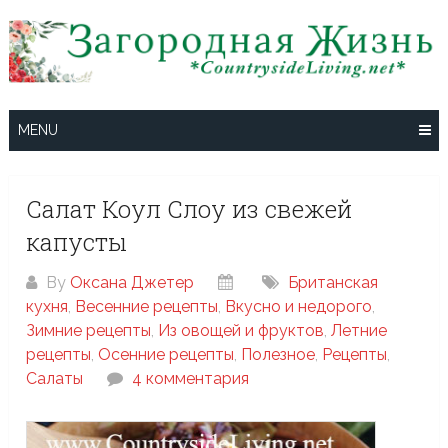
Skip
to
content
MENU
Салат Коул Слоу из свежей
капусты
By
Оксана Джетер
Британская
кухня
,
Весенние рецепты
,
Вкусно и недорого
,
Зимние рецепты
,
Из овощей и фруктов
,
Летние
рецепты
,
Осенние рецепты
,
Полезное
,
Рецепты
,
Салаты
4 комментария