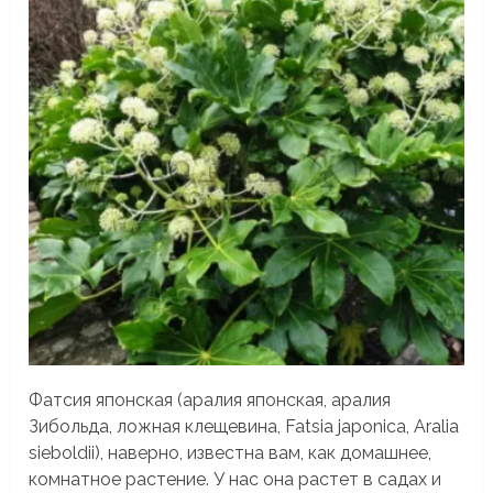
Фатсия японская (аралия японская, аралия
Зибольда, ложная клещевина, Fatsia japonica, Aralia
sieboldii), наверно, известна вам, как домашнее,
комнатное растение. У нас она растет в садах и