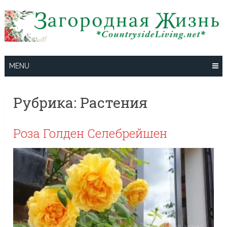
Skip
to
content
MENU
Рубрика:
Растения
Роза Голден Селебрейшен