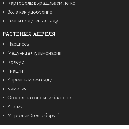
Картофель: выращиваем легко
Зола как удобрение
Тень и полутень в саду
РАСТЕНИЯ АПРЕЛЯ
Нарциссы
Медуница (пульмонария)
Колеус
Гиацинт
Апрель в моем саду
Камелия
Огород на окне или балконе
Азалия
Морозник (геллеборус)