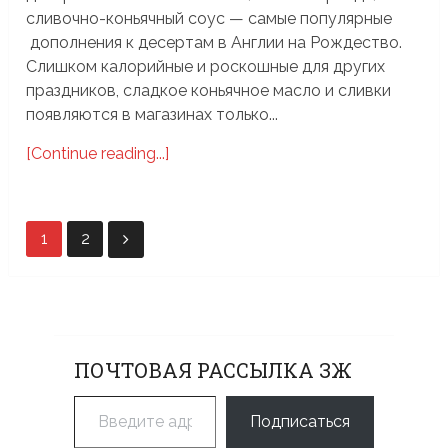
сливочно-коньячный соус — самые популярные
дополнения к десертам в Англии на Рождество.
Слишком калорийные и роскошные для других
праздников, сладкое коньячное масло и сливки
появляются в магазинах только...
[Continue reading...]
Пагинация
1
2
записей
ПОЧТОВАЯ РАССЫЛКА ЗЖ
Введите адрес электронной почты…
Подписаться