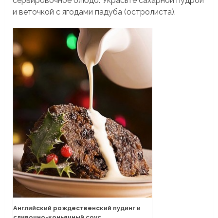
сервировочное блюдо. Украсьте сахарной пудрой
и веточкой с ягодами падуба (остролиста).
Английский рождественский пудинг и
сливочно-коньячный соус.