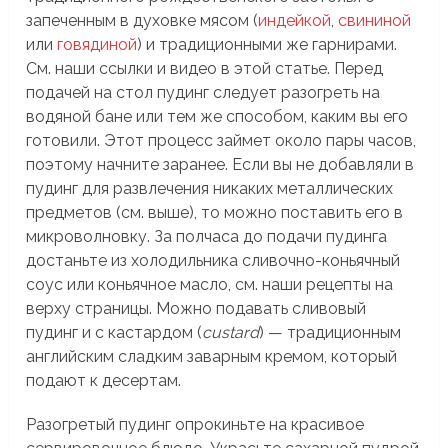
запеченным в духовке мясом (
индейкой
,
свининой
или
говядиной
) и традиционными же гарнирами.
См. наши ссылки и видео в этой статье. Перед
подачей на стол пудинг следует разогреть на
водяной бане или тем же способом, каким вы его
готовили. Этот процесс займет около пары часов,
поэтому начните заранее. Если вы не добавляли в
пудинг для развлечения никаких металлических
предметов (см. выше), то можно поставить его в
микроволновку. За полчаса до подачи пудинга
достаньте из холодильника сливочно-коньячный
соус или коньячное масло, см. наши рецепты на
верху страницы. Можно подавать сливовый
пудинг и с кастардом (
custard
) — традиционным
английским сладким заварным кремом, который
подают к десертам.
Разогретый пудинг опрокиньте на красивое