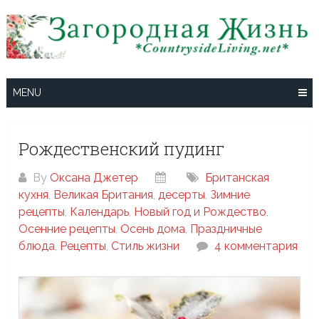
Skip
to
content
MENU
Рождественский пудинг
By
Оксана Джетер
Британская
кухня
,
Великая Британия
,
десерты
,
Зимние
рецепты
,
Календарь
,
Новый год и Рождество
,
Осенние рецепты
,
Осень дома
,
Праздничные
блюда
,
Рецепты
,
Стиль жизни
4 комментария