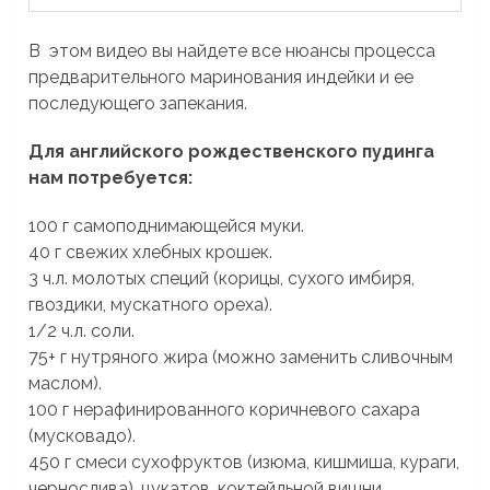
В этом видео вы найдете все нюансы процесса
предварительного маринования индейки и ее
последующего запекания.
Для английского рождественского пудинга
нам потребуется:
100 г самоподнимающейся муки.
40 г свежих хлебных крошек.
3 ч.л. молотых специй (корицы, сухого имбиря,
гвоздики, мускатного ореха).
1/2 ч.л. соли.
75+ г нутряного жира (можно заменить сливочным
маслом).
100 г нерафинированного коричневого сахара
(мусковадо).
450 г смеси сухофруктов (изюма, кишмиша, кураги,
чернослива), цукатов, коктейльной вишни.