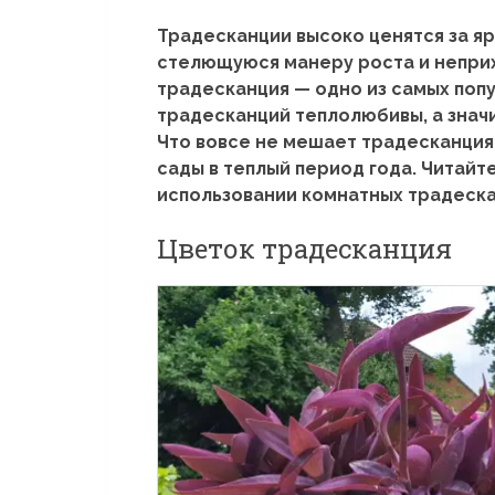
Традесканции высоко ценятся за я
стелющуюся манеру роста и неприх
традесканция — одно из самых поп
традесканций теплолюбивы, а знач
Что вовсе не мешает традесканция
сады в теплый период года. Читайт
использовании комнатных традеска
Цветок традесканция