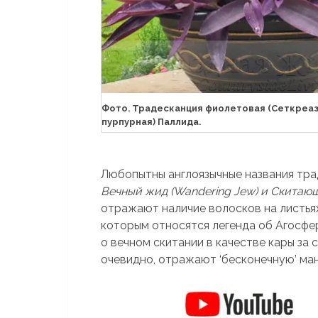
Фото. Традесканция фиолетовая (Сеткреа
пурпурная) Паллида.
Любопытны англоязычные названия тр
Вечный жид (Wandering Jew) и Скитающи
отражают наличие волосков на листьях
которым относятся легенда об Агосфер
о вечном скитании в качестве кары за 
очевидно, отражают ‘бесконечную’ ма