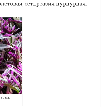
летовая, сеткреазия пурпурная,
 виды.