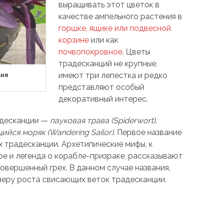
выращивать этот цветок в
качестве ампельного растения в
горшке, ящике или подвесной
корзине
или как
почвопокровное
. Цветы
традесканций не крупные,
имеют три лепестка и редко
зия
представляют особый
декоративный интерес.
адесканции —
пауковая трава (Spiderwort),
йся моряк (Wandering Sailor)
. Первое название
 традесканции. Архетипические мифы, к
е и легенда о корабле-призраке, рассказывают
совершенный грех. В данном случае названия,
неру роста свисающих веток традесканции.