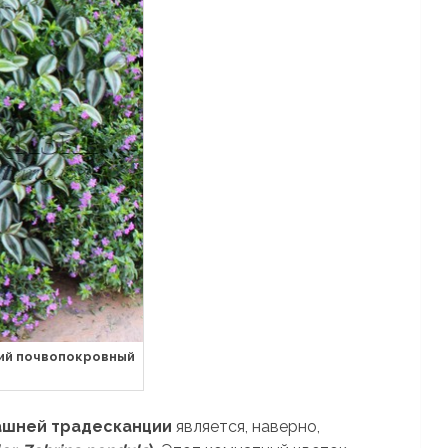
ний почвопокровный
шней традесканции
является, наверно,