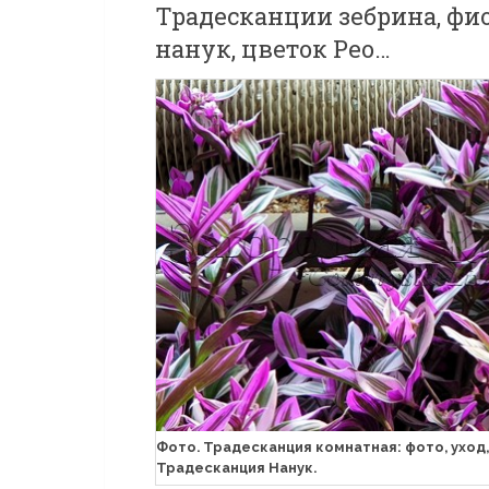
Традесканции зебрина, фио
нанук, цветок Рео…
Фото. Традесканция комнатная: фото, уход,
Традесканция Нанук.