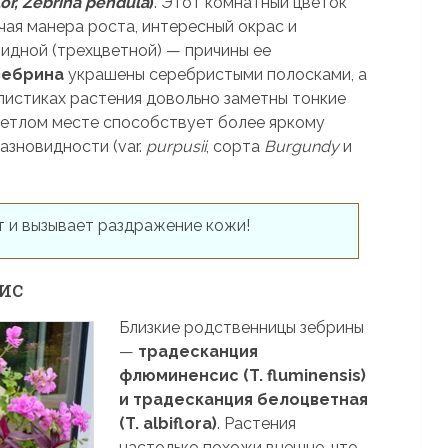
lor, Zebrina pendula
)
. Этот комнатный цветок
чая манера роста, интересный окрас и
идной (трехцветной) — причины ее
зебрина
украшены серебристыми полосками, а
 листиках растения довольно заметны тонкие
ветлом месте способствует более яркому
азновидности (var.
purpusii
, сорта
Burgundy
и
т и вызывает раздражение кожи!
ис
Близкие родственницы зебрины
—
традесканция
флюминенсис (T. fluminensis)
и традесканция белоцветная
(T. albiflora)
. Растения
настолько похожи внешне, что