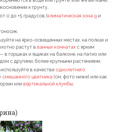
укореняются в воде или грунте, или же ветками,
косновении к грунту.
т 0 до +5 градусов (
климатическая зона 9
и
гоносик.
зуйте на ярко-освещенных местах, на полках и
охотно растут в
ванных комнатах
с ярким
 в горшках и ящиках на балконе, на патио или
ядом с другими, более крупными растениями.
у
используйте в качестве
однолетнего
у
смешанного цветника
(см. фото ниже) или как
корзин или
вертикальной клумбы
.
рина)