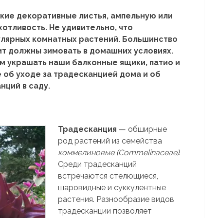
ркие декоративные листья, ампельную или
отливость. Не удивительно, что
улярных комнатных растений. Большинство
ит должны зимовать в домашних условиях.
м украшать наши балконные ящики, патио и
е об уходе за традесканцией дома и об
нций в саду.
Традесканция
— обширные
род растений из семейства
коммелиновые (
Commelinaceae)
.
Среди традесканций
встречаются стелющиеся,
шаровидные и суккулентные
растения. Разнообразие видов
традесканции позволяет