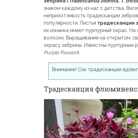
зебрина (
Tradescantia zebrina, T. trico
знаком каждому из нас с детства. Вися
неприхотливость традесканции зебров
популярности. Листья
традесканции 
их изнанка имеет пурпурный окрас. На
волоски. Выращивание на открытом, с
окрасу зебрины. Известны пурпурные р
Purple Passion
).
Внимание! Сок традесканции ядови
Традесканция флюминенс