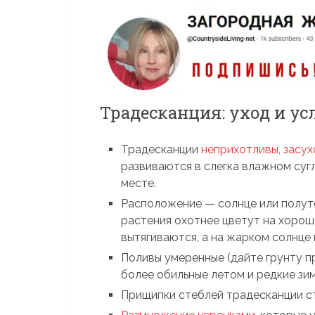
Традесканция: уход и у
Традесканции
неприхотливы
,
засу
развиваются в слегка влажном су
месте.
Расположение — солнце или полуте
растения охотнее цветут на хорош
вытягиваются, а на жарком солнце 
Поливы умеренные (дайте грунту п
более обильные летом и редкие зи
Прищипки стеблей традесканции с