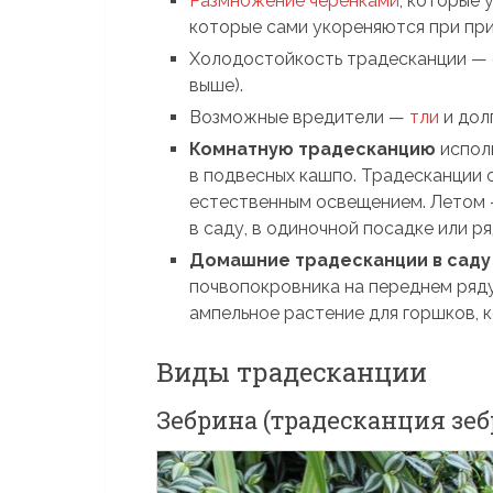
Размножение черенками
, которые 
которые сами укореняются при при
Холодостойкость традесканции — о
выше).
Возможные вредители —
тли
и дол
Комнатную традесканцию
исполь
в подвесных кашпо. Традесканции 
естественным освещением. Летом —
в саду, в одиночной посадке или р
Домашние традесканции в сад
почвопокровника на переднем ряд
ампельное растение для горшков, 
Виды традесканции
Зебрина (традесканция зеб