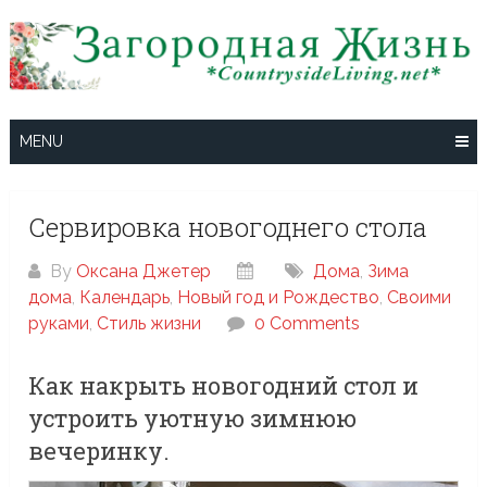
Skip
to
content
MENU
Сервировка новогоднего стола
By
Оксана Джетер
Дома
,
Зима
дома
,
Календарь
,
Новый год и Рождество
,
Своими
руками
,
Стиль жизни
0 Comments
Как накрыть новогодний стол и
устроить уютную зимнюю
вечеринку.