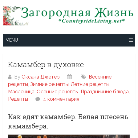
Skip
to
content
MENU
Камамбер в духовке
By
Оксана Джетер
Весенние
рецепты
,
Зимние рецепты
,
Летние рецепты
,
Масленица
,
Осенние рецепты
,
Праздничные блюда
,
Рецепты
4 комментария
Как едят камамбер. Белая плесень
камамбера.