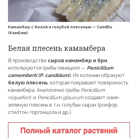
Камамбер с белой и голубой плесенью — CamBlu
(КамБлю)
Белая плесень камамбера
В производстве
сыров камамбер и бри
используются грибы пеницилл —
Penicillium
camemberti (P. candidum).
Их колонии образуют
белую плесень
, которая покрывает поверхность
камамбера. Аналогично грибы
Penicillium
roqueforti
и
Penicillium glaucum
создают сине-
зеленую плесень в т.н. голубых сырах (рокфор,
стилтон, горгонцола и др.).