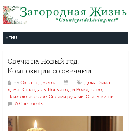
Skip
to
content
MENU
Свечи на Новый год.
Композиции со свечами
By
Оксана Джетер
Дома
,
Зима
дома
,
Календарь
,
Новый год и Рождество
,
Психологическое
,
Своими руками
,
Стиль жизни
0 Comments