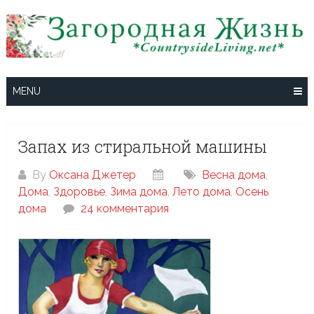
Skip
to
content
MENU
Запах из стиральной машины
By
Оксана Джетер
Весна дома
,
Дома
,
Здоровье
,
Зима дома
,
Лето дома
,
Осень
дома
24 комментария