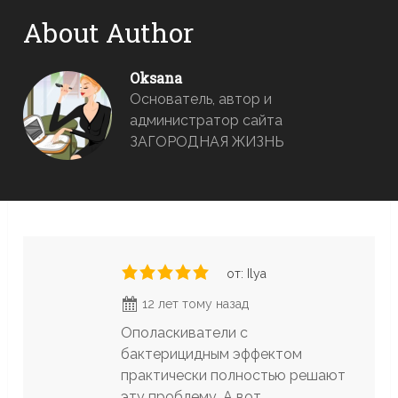
About Author
Oksana
Основатель, автор и
администратор сайта
ЗАГОРОДНАЯ ЖИЗНЬ
от: Ilya
12 лет тому назад
Ополаскиватели с
бактерицидным эффектом
практически полностью решают
эту проблему. А вот