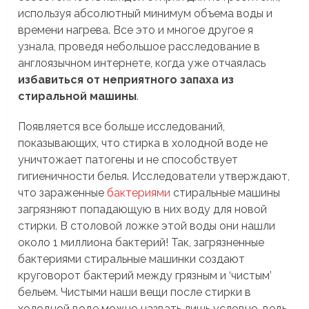
используя абсолютный минимум объема воды и
времени нагрева. Все это и многое другое я
узнала, проведя небольшое расследование в
англоязычном интернете, когда уже отчаялась
избавиться от неприятного запаха из
стиральной машины
.
Появляется все больше исследований,
показывающих, что стирка в холодной воде не
уничтожает патогены и не способствует
гигиеничности белья. Исследователи утверждают,
что зараженные
бактериями
стиральные машины
загрязняют попадающую в них воду для новой
стирки. В столовой ложке этой воды они нашли
около 1 миллиона бактерий! Так, загрязненные
бактериями стиральные машинки создают
круговорот бактерий между грязным и ‘чистым’
бельем. Чистыми наши вещи после стирки в
холодной воде можно назвать лишь условно, ведь