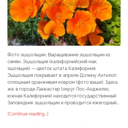
Фото эшшольции. Выращивание эшшольции из
семян. Эшшольция (калифорнийский мак,
эшольция) — цветок штата Калифорния.
Эшшольция покрывает в апреле Долину Антилоп
сплошным оранжевым ковром (фото выше). Здесь
же, в городе Ланкастер (округ Лос-Анджелес,
южная Калифорния) находится государственный
Заповедник эшшольции и проводится ежегодный...
[Continue reading...]