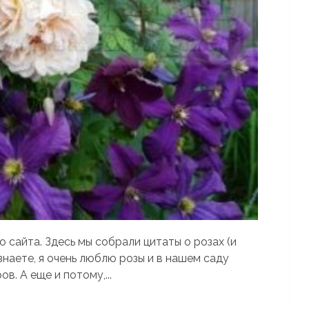
 сайта. Здесь мы собрали цитаты о розах (и
 знаете, я очень люблю розы и в нашем саду
в. А еще и потому,...