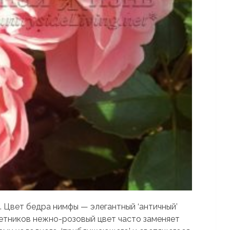
 Цвет бедра нимфы — элегантный ‘античный’
ветников нежно-розовый цвет часто заменяет