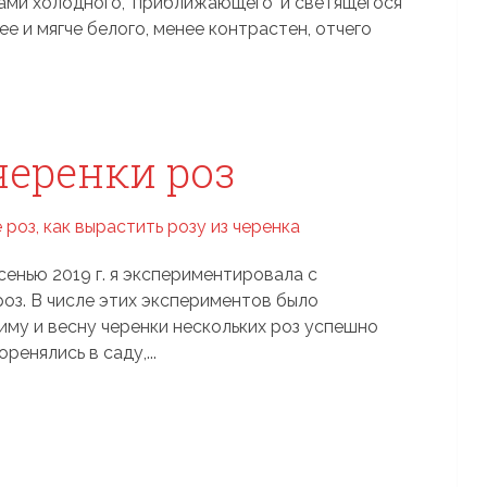
ами холодного, ‘приближающего’ и светящегося
е и мягче белого, менее контрастен, отчего
черенки роз
сенью 2019 г. я экспериментировала с
оз. В числе этих экспериментов было
зиму и весну черенки нескольких роз успешно
ренялись в саду,...