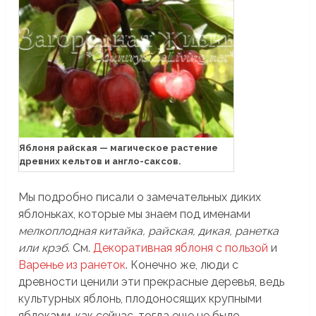
Яблоня райская — магическое растение
древних кельтов и англо-саксов.
Мы подробно писали о замечательных диких
яблоньках, которые мы знаем под именами
мелкоплодная китайка, райская, дикая, ранетка
или крэб
. См.
Декоративная яблоня с пользой
и
Варенье из ранеток
. Конечно же, люди с
древности ценили эти прекрасные деревья, ведь
культурных яблонь, плодоносящих крупными
яблоками, как сейчас, тогда еще не было.