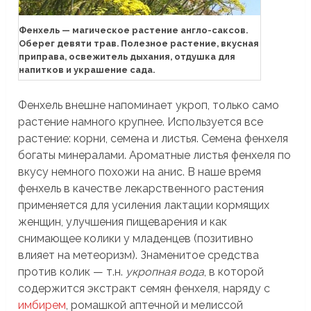
Фенхель — магическое растение англо-саксов.
Оберег девяти трав. Полезное растение, вкусная
приправа, освежитель дыхания, отдушка для
напитков и украшение сада.
Фенхель внешне напоминает укроп, только само
растение намного крупнее. Используется все
растение: корни, семена и листья. Семена фенхеля
богаты минералами. Ароматные листья фенхеля по
вкусу немного похожи на анис. В наше время
фенхель в качестве лекарственного растения
применяется для усиления лактации кормящих
женщин, улучшения пищеварения и как
снимающее колики у младенцев (позитивно
влияет на метеоризм). Знаменитое средства
против колик — т.н.
укропная вода
, в которой
содержится экстракт семян фенхеля, наряду с
имбирем
, ромашкой аптечной и мелиссой