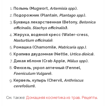
Полынь (Mugwort,
Artemisia spp.
).
Подорожник (Plantain,
Plantago spp.
).
Буквица лекарственная (Betony,
Betonica
officinalis, Stachys officinalis)
).
Жеруха, водяной кресс (Water-cress,
Nasturtium officinale
)
.
Ромашка (Chamomile,
Matricaria spp.)
.
Крапива двудомная (Nettle,
Urtica dioica
).
Дикая яблоня (Crab Apple,
Mālus spp.
).
Фенхель, укроп аптечный (Fennel,
Foeniculum Vulgare
).
Кервель, купырь (Chervil,
Anthriscus
cerefolium
).
См. также:
Домашняя косметика из трав. Рецепты
.