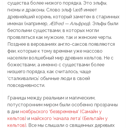
существа более низкого порядка. Это эльфы,
гномы и драконы. Слово эльф (
ælf
) имеет
древнейший корень, который заметен в старинных
именах (например,
Ælfred — Альфред
). Эльфы были
бесполыми существами, в которых могли
проявляться как мужские, так и женские черты.
Позднее в верованиях англо-саксов появляются
феи, которые к тому времени уже массово
населяли волшебный мир древних кельтов. Не с
божествами, а именно с существами более
низшего порядка, как считалось, чаще
‘сталкивались’ обычные люди в своей
повседневности.
Границы между реальным и магическим,
потусторонним миром были особенно прозрачны
в дни
ноябрьского ‘безвременья’ (Самайн у
кельтов)
и
майского ‘начала лета’ (Бельтайн у
кельтов)
. Все мы слышали о священных деревьях