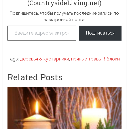
(CountrysideLiving.net)
Подпишитесь, чтобы получать последние записи по
электронной почте.
Введите адрес электронной почты…
Подписаться
Tags:
деревья & кустарники
,
пряные травы
,
Яблоки
Related Posts