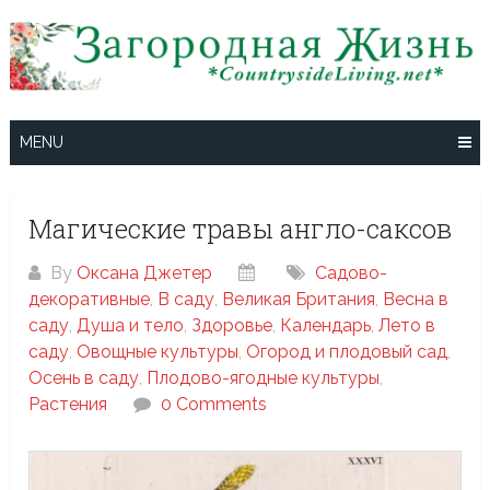
Skip
to
content
MENU
Магические травы англо-саксов
By
Оксана Джетер
Cадово-
декоративные
,
В саду
,
Великая Британия
,
Весна в
саду
,
Душа и тело
,
Здоровье
,
Календарь
,
Лето в
саду
,
Овощные культуры
,
Огород и плодовый сад
,
Осень в саду
,
Плодово-ягодные культуры
,
Растения
0 Comments