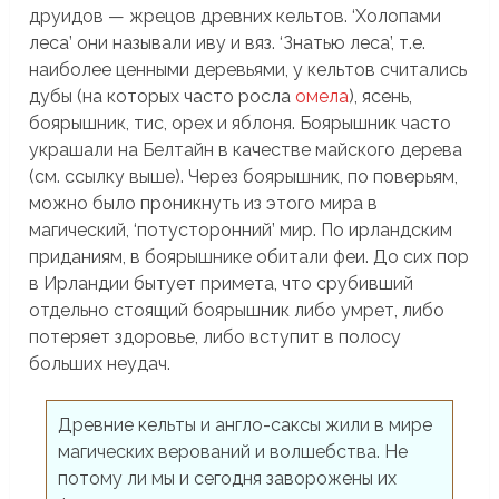
друидов — жрецов древних кельтов. ‘Холопами
леса’ они называли иву и вяз. ‘Знатью леса’, т.е.
наиболее ценными деревьями, у кельтов считались
дубы (на которых часто росла
омела
), ясень,
боярышник, тис, орех и яблоня. Боярышник часто
украшали на Белтайн в качестве майского дерева
(см. ссылку выше). Через боярышник, по поверьям,
можно было проникнуть из этого мира в
магический, ‘потусторонний’ мир. По ирландским
приданиям, в боярышнике обитали феи. До сих пор
в Ирландии бытует примета, что срубивший
отдельно стоящий боярышник либо умрет, либо
потеряет здоровье, либо вступит в полосу
больших неудач.
Древние кельты и англо-саксы жили в мире
магических верований и волшебства. Не
потому ли мы и сегодня заворожены их