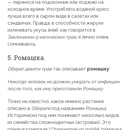
— перенося на подоконник или лоджию на
холодное время. Употреблять водяной кресс
лучше всего в сыром виде в салатах или
сэндвичах. Правда, в способности жерухи
излечивать укусы змей, как говорится в
Заклинании 9 магических трав
, я лично очень
сомневаюсь.
5. Ромашка.
Оберег девяти трав
так описывает
ромашку
:
Никогда человек не должен умирать от инфекции
после того, как ему приготовили Ромашку.
Точно не известно, какое именно растение
описано в
Обереге
под названием
Ромашка
.
Исторически под ним понимают несколько видов
из семейства сложноцветных (астровых). Это
ромашка римская (
Chamaemelum nobile
), ромашка