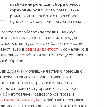
грабли или ролл для сбора орехов
(ореховый ролл)
, фото слева. Такие
роллы отлично работают для сбора
фундука и с желудями тоже справляются.
ы можете попробовать
постелить вокруг
л во время массового опадения желудей
т с небольшими усилиями собрать множество
оместить их в
садовый компост
. К сожалению, в
б-виновник безобразий растет в саду соседей и
ной обрезки.
уди дуба (как и опавшие листья)
с помощью
ет нежелательные желуди с травы, но и
спользовать смесь травы и измельченных
ах или отправить эту органическую смесь в
ьи об изготовлении садового компоста и
акладка газона с нуля
. Не забывайте регулярно
уди, иначе потом придется приложить намного