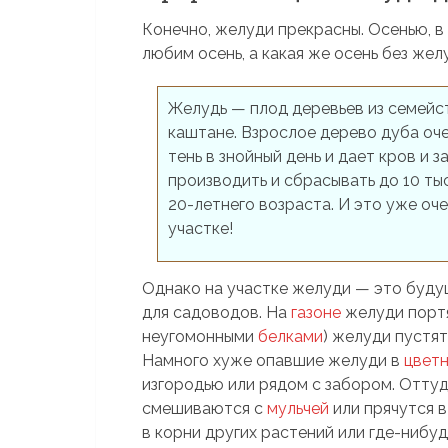
Конечно, желуди прекрасны. Осенью, в 
любим осень, а какая же осень без жел
Желудь — плод деревьев из семей
каштане. Взрослое дерево дуба оче
тень в знойный день и дает кров и
производить и сбрасывать до 10 ты
20-летнего возраста. И это уже оч
участке!
Однако на участке желуди — это буду
для садоводов. На
газоне
желуди портя
неугомонными
белками
) желуди пустя
Намного хуже опавшие желуди в
цветн
изгородью или рядом с забором. Оттуд
смешиваются с
мульчей
или прячутся 
в корни других растений или где-нибу