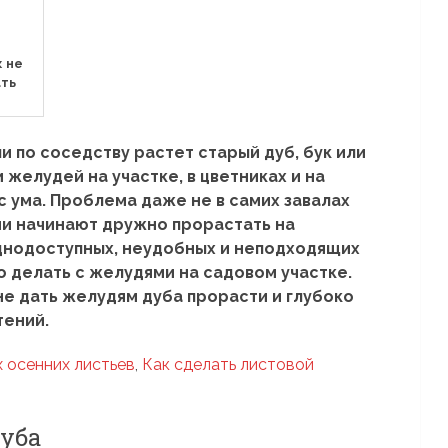
к не
ать
и по соседству растет старый дуб, бук или
и желудей на участке, в цветниках и на
с ума. Проблема даже не в самих завалах
они начинают дружно прорастать на
днодоступных, неудобных и неподходящих
то делать с желудями на садовом участке.
 не дать желудям дуба прорасти и глубоко
тений.
 осенних листьев
,
Как сделать листовой
уба