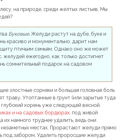
лесу, на природе, среди желтых листьев. Мы
удей?
ства
Буковые
. Желуди растут на дубе, буке и
нь красиво и монументально, дарит нам
 защиту птичьим семьям. Однако оно же может
с. желудей ежегодно, как только достигнет
ень сомнительный подарок на садовом
щие злостные сорняки и большая головная боль
т траву. Утоптанные в грунт (или зарытые туда
т глубокий корень уже следующей весной.
иках и на садовых бордюрах
, под живой
а их намного труднее удалить, ведь они
в незаметных местах. Прорастают желуди прямо
дь под забором. Удалить проросшие желуди