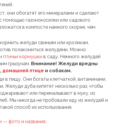
тений.
т, они обогатят его минералами и сделают
с помощью газонокосилки или садового
зложатся в компосте намного скорее, чем
скормить желуди свиньям или кроликам.
ротив полакомиться желудями. Можно
ми
птичьи кормушки
в саду. Немного желудей
им грызунам.
Внимание! Желуди вредны
,
домашней птице
и собакам.
 в пищу. Они богаты клетчаткой, витаминами,
. Желуди дуба кипятят несколько раз, чтобы
поджаривают или перемалывают в муку, из
леб. Мы никогда не пробовали еду из желудей и
акой способ их использования.
и — фото и названия
.