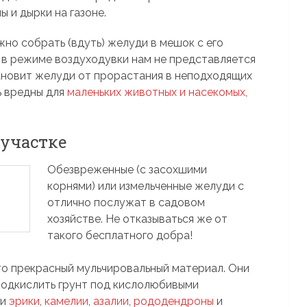
 и дырки на газоне.
жно собрать (вдуть) желуди в мешок с его
 в режиме воздуходувки нам не представляется
тановит желуди от прорастания в неподходящих
ь вредны для
маленьких животных и насекомых,
участке
Обезвреженные (с засохшими
корнями) или измельченные желуди с
отлично послужат в садовом
хозяйстве. Не отказываться же от
такого бесплатного добра!
то прекрасный мульчировальный материал. Они
подкислить грунт под кислолюбивыми
и
эрики
,
камелии
,
азалии
,
рододендроны
и