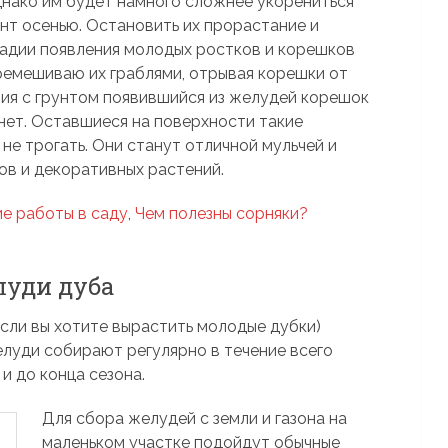
днако им будет намного сложнее укорениться
унт осенью. Остановить их прорастание и
тадии появления молодых ростков и корешков
еремешиваю их граблями, отрывая корешки от
ния с грунтом появившийся из желудей корешок
нет. Оставшиеся на поверхности такие
е трогать. Они станут отличной мульчей и
ов и декоративных растений.
е работы в саду
,
Чем полезны сорняки?
луди дуба
сли вы хотите вырастить молодые дубки)
елуди собирают регулярно в течение всего
 и до конца сезона.
Для сбора желудей с земли и газона на
маленьком участке подойдут обычные