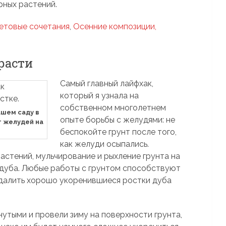
рных растений.
ветовые сочетания
,
Осенние композиции,
расти
Самый главный лайфхак,
который я узнала на
собственном многолетнем
ашем саду в
опыте борьбы с желудями: не
т желудей на
беспокойте грунт после того,
как желуди осыпались.
стений, мульчирование и рыхление грунта на
и дуба. Любые работы с грунтом способствуют
удалить хорошо укоренившиеся ростки дуба
утыми и провели зиму на поверхности грунта,