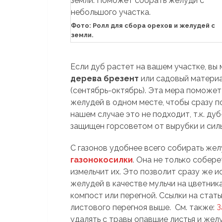
Фото: Ролл для сбора орехов и желудей с
земли.
Если дуб растет на вашем участке, в
дерева брезент
или садовый материа
(сентябрь-октябрь). Эта мера поможе
желудей в одном месте, чтобы сразу п
нашем случае это не подходит, т.к. ду
защищен горсоветом от вырубки и силь
С газонов удобнее всего собирать жел
газонокосилки
. Она не только собер
измельчит их. Это позволит сразу же и
желудей в качестве мульчи на цветник
компост или перегной. Ссылки на стат
листового перегноя выше. См. также:
З
удалять с травы опавшие листья и жел