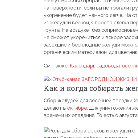
начнут массово прорастать весной. О
на поверхности, если вы не трогали гр
укоренение будет намного легче. На с
из желудей весной, я просто слегка п
грунта. На воздухе, без соприкоснове
не сможет укорениться и вскоре засох
засохшие и бесплодные желуди можно н
органическим материалом для цветник
См. также:
Календарь садовода: осенни
Как и когда собирать же
Сбор желудей для весенней посадки (е
делают в
октябре
. Для уничтожения ж
времени их опадания. То есть с августа