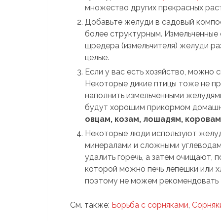
множество других прекрасных рас
Добавьте желуди в садовый компос
более структурным. Измельченные 
шредера (измельчителя) желуди ра
целые.
Если у вас есть хозяйство, можно 
Некоторые дикие птицы тоже не п
наполнить измельченными желудя
будут хорошим прикормом домашн
овцам, козам, лошадям, коровам
Некоторые люди используют желуди
минералами и сложными углеводами
удалить горечь, а затем очищают, 
которой можно печь лепешки или х
поэтому не можем рекомендовать т
См. также:
Борьба с сорняками
,
Сорняк