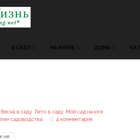
В САДУ
НА КУХНЕ
ДОМА
КА
,
Весна в саду
,
Лето в саду
,
Мой сад на юге
огии садоводства
4 комментария