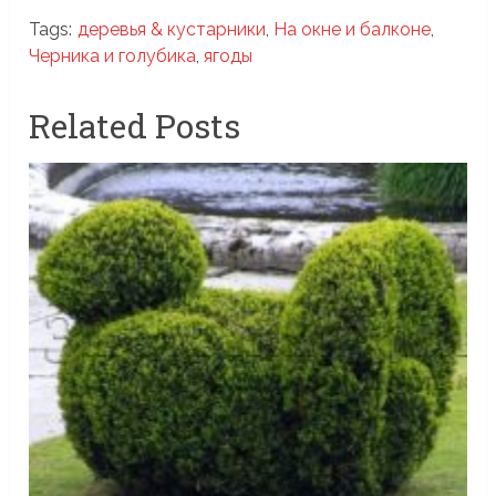
Tags:
деревья & кустарники
,
На окне и балконе
,
Черника и голубика
,
ягоды
Related Posts