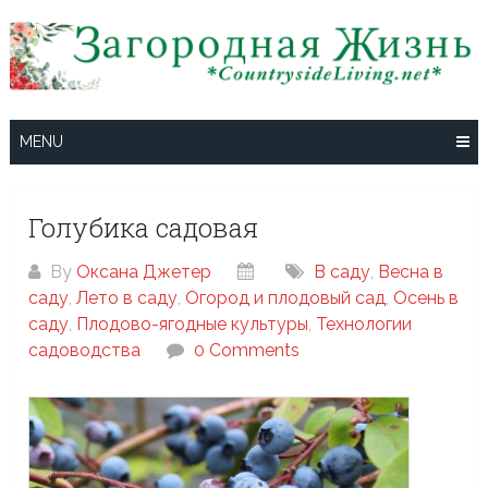
Skip
to
content
MENU
Голубика садовая
By
Оксана Джетер
В саду
,
Весна в
саду
,
Лето в саду
,
Огород и плодовый сад
,
Осень в
саду
,
Плодово-ягодные культуры
,
Технологии
садоводства
0 Comments