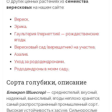
О других ценных растениях из
семейства
вересковых
на нашем сайте:
Вереск
.
Эрика
.
Гаультерия (пернеттия) — рождественские
ягоды
.
Вересковый сад (верещатник) на участке
.
Азалия
.
Уход за рододендронами
.
Рододендроны в моем саду
.
Сорта голубики, описание
Блюкроп (Bluecrop)
— среднеспелый, вкусный,
надежный, выносливый, ягоды неплохо хранятся,
самый распространенный промышленный сорт.
Высокая устойчивость к засухе. Сильнорослые