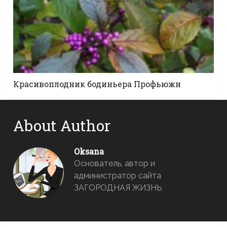
Красивоплодник бодиньера Профьюжн
About Author
Oksana
Основатель, автор и
администратор сайта
ЗАГОРОДНАЯ ЖИЗНЬ