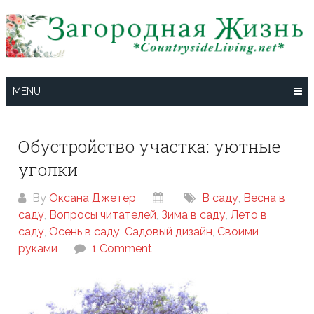
Skip
to
content
MENU
Обустройство участка: уютные
уголки
By
Оксана Джетер
В саду
,
Весна в
саду
,
Вопросы читателей
,
Зима в саду
,
Лето в
саду
,
Осень в саду
,
Садовый дизайн
,
Своими
руками
1 Comment