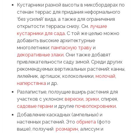
Кустарники разной высоты в миксбордерах по
стенам террас для придания неформального
‘без усилий’ вида, а также для ограничения
открытости террасы снизу. См.
лучшие
кустарники для сада
. С той же целью можно
добавить высокие архитектурные
многолетники:
пампасную траву
и
декоративные злаки
. Они также добавят
привлекательности саду зимой. Среди других
рекомендуемых вертикальных растений: канны,
лилейник, артишок, колокольчики,
молочай
,
наперстянка
и др.
Разлапистые, ползущие вширь растения для
участков с уклоном:
верески
,
эрики
, спирея,
садовые герани
и другие
почвопокровники
.
Добавление каскадных (ампельных) и
настенных растений. Это
обриета
(фото
выше), ползучий
розмарин
, алиссум и