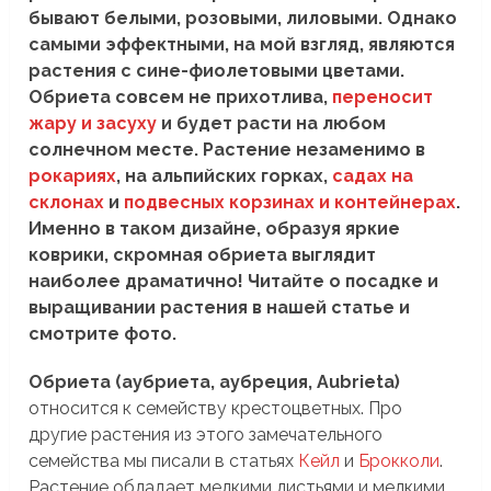
бывают белыми, розовыми, лиловыми. Однако
самыми эффектными, на мой взгляд, являются
растения с сине-фиолетовыми цветами.
Обриета совсем не прихотлива,
переносит
жару и засуху
и будет расти на любом
солнечном месте. Растение незаменимо в
рокариях
, на альпийских горках,
садах на
склонах
и
подвесных корзинах и контейнерах
.
Именно в таком дизайне, образуя яркие
коврики, скромная обриета выглядит
наиболее драматично! Читайте о посадке и
выращивании растения в нашей статье и
смотрите фото.
Обриета (аубриета, аубреция, Aubrieta)
относится к семейству крестоцветных. Про
другие растения из этого замечательного
семейства мы писали в статьях
Кейл
и
Брокколи
.
Растение обладает мелкими листьями и мелкими