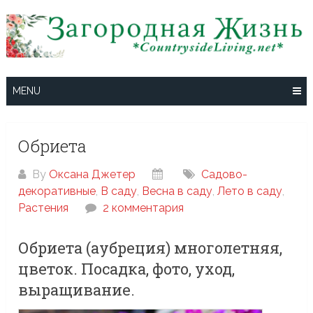
Skip
to
content
MENU
Обриета
By
Оксана Джетер
Cадово-
декоративные
,
В саду
,
Весна в саду
,
Лето в саду
,
Растения
2 комментария
Обриета (аубреция) многолетняя,
цветок. Посадка, фото, уход,
выращивание.