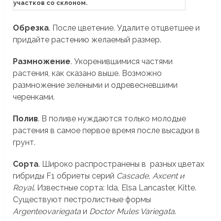
участков со склоном.
Обрезка
. После цветение. Удалите отцветшее и
придайте растению желаемый размер.
Размножение
. Укоренившимися частями
растения, как сказано выше. Возможно
размножение зелеными и одревесневшими
черенками.
Полив
. В поливе нуждаются только молодые
растения в самое первое время после высадки в
грунт.
Сорта
. Широко распространены в разных цветах
гибриды F1 обриеты серий
Cascade, Axcent и
Royal
. Известные сорта: Ida, Elsa Lancaster, Kitte.
Существуют
пестролистные
формы
Argenteovariegata
и
Doctor Mules Variegata
.