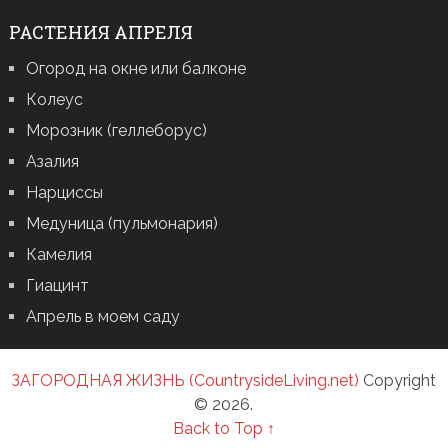
РАСТЕНИЯ АПРЕЛЯ
Огород на окне или балконе
Колеус
Морозник (геллеборус)
Азалия
Нарциссы
Медуница (пульмонария)
Камелия
Гиацинт
Апрель в моем саду
ЗАГОРОДНАЯ ЖИЗНЬ (CountrysideLiving.net)
Copyright
© 2026.
Back to Top ↑