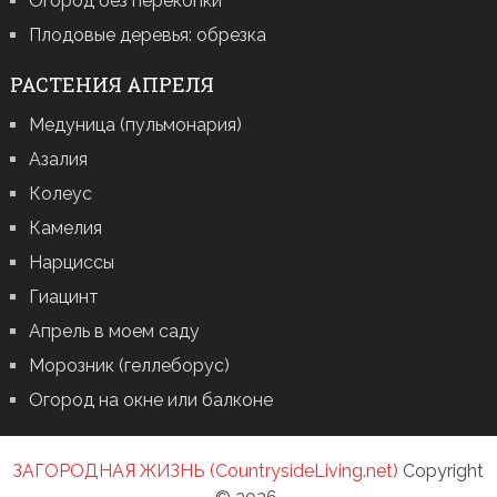
Огород без перекопки
Плодовые деревья: обрезка
РАСТЕНИЯ АПРЕЛЯ
Медуница (пульмонария)
Азалия
Колеус
Камелия
Нарциссы
Гиацинт
Апрель в моем саду
Морозник (геллеборус)
Огород на окне или балконе
ЗАГОРОДНАЯ ЖИЗНЬ (CountrysideLiving.net)
Copyright