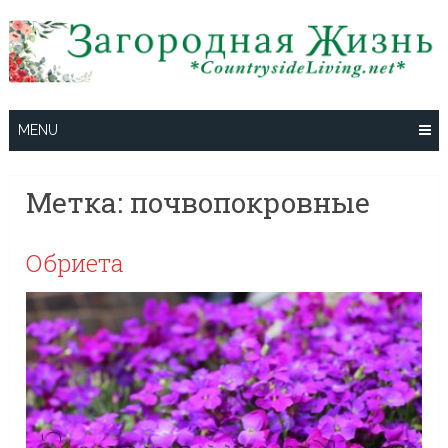
Skip
to
content
MENU
Метка:
почвопокровные
Обриета