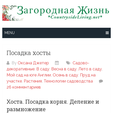
Skip
to
content
MENU
Посадка хосты
By
Оксана Джетер
Cадово-
декоративные
,
В саду
,
Весна в саду
,
Лето в саду
,
Мой сад на юге Англии
,
Осень в саду
,
Пруд на
участке
,
Растения
,
Технологии садоводства
26 комментариев
Хоста. Посадка корня. Деление и
размножение