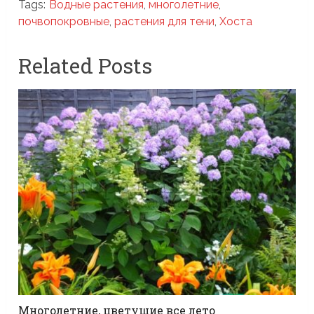
Tags:
Водные растения
,
многолетние
,
почвопокровные
,
растения для тени
,
Хоста
Related Posts
Многолетние, цветущие все лето