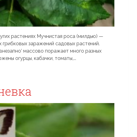
ругих растениях Мучнистая роса (милдью) —
х грибковых заражений садовых растений.
‘внезапно’ массово поражает много разных
ены огурцы, кабачки, томаты,...
невка