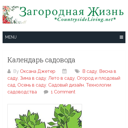
Skip
to
content
MENU
Календарь садовода
By
Оксана Джетер
В саду
,
Весна в
саду
,
Зима в саду
,
Лето в саду
,
Огород и плодовый
сад
,
Осень в саду
,
Садовый дизайн
,
Технологии
садоводства
1 Comment