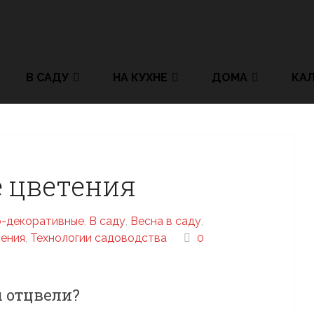
В САДУ
НА КУХНЕ
ДОМА
КА
 цветения
-декоративные
,
В саду
,
Весна в саду
,
ения
,
Технологии садоводства
0
ы отцвели?