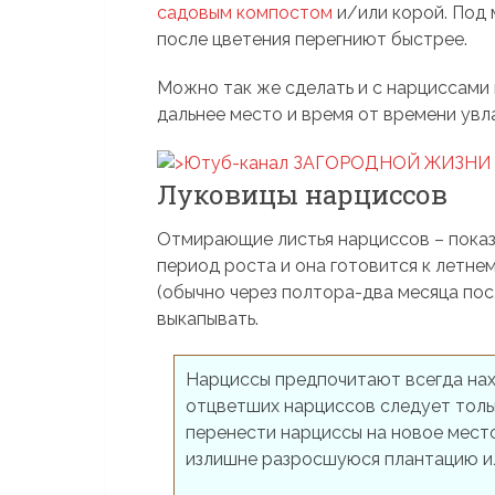
садовым компостом
и/или корой. Под 
после цветения перегниют быстрее.
Можно так же сделать и с нарциссами 
дальнее место и время от времени увл
Луковицы нарциссов
Отмирающие листья нарциссов – показа
период роста и она готовится к летне
(обычно через полтора-два месяца по
выкапывать.
Нарциссы предпочитают всегда нах
отцветших нарциссов следует толь
перенести нарциссы на новое место
излишне разросшуюся плантацию ил