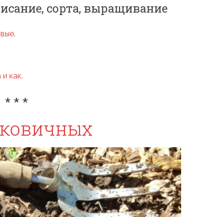
описание, сорта, выращивание
овые
.
 и как
.
* * *
уковичных