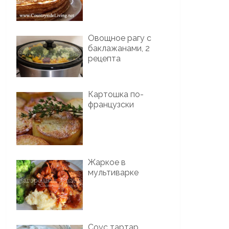
Овощное рагу с
баклажанами, 2
рецепта
Картошка по-
французски
Жаркое в
мультиварке
Соус тартар