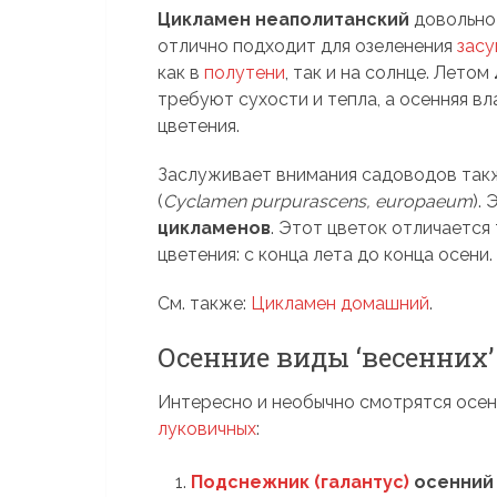
Цикламен неаполитанский
довольно 
отлично подходит для озеленения
засу
как в
полутени
, так и на солнце. Летом
требуют сухости и тепла, а осенняя в
цветения.
Заслуживает внимания садоводов та
(
Cyclamen purpurascens, europaeum
).
цикламенов
. Этот цветок отличаетс
цветения: с конца лета до конца осени.
См. также:
Цикламен домашний
.
Осенние виды ‘весенних
Интересно и необычно смотрятся осен
луковичных
:
Подснежник (галантус)
осенний