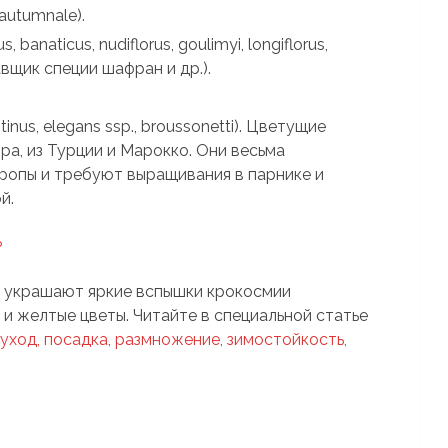
autumnale).
, banaticus, nudiflorus, goulimyi, longiflorus,
авщик специи шафран и др.).
.
tinus, elegans ssp., broussonetti). Цветущие
ра, из Турции и Марокко. Они весьма
ропы и требуют выращивания в парнике и
й.
?
ды украшают яркие вспышки крокосмии
 и желтые цветы. Читайте в специальной статье
уход, посадка, размножение, зимостойкость,