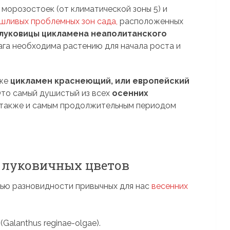
морозостоек (от климатической зоны 5) и
шливых проблемных зон сада,
расположенных
луковицы цикламена неаполитанского
лага необходима растению для начала роста и
кже
цикламен краснеющий, или европейский
 Это самый душистый из всех
осенних
я также и самым продолжительным периодом
’ луковичных цветов
ью разновидности привычных для нас
весенних
(Galanthus reginae-olgae).