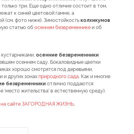
только три. Еще одно отличие состоит в том,
ежат к синей цветовой гамме, а
й (см. фото ниже). Зимостойкость
колхикумов
бную статью об
осеннем безвременнике
и об
 кустарниками,
осенние безвременники
тевшем осеннем саду. Бокаловидные цветки
никах хорошо смотрятся под деревьями,
и и других зонах
природного сада
. Как и многие
ие безвременники
отлично поддаются
е ‘место жительства’ в естественную среду).
ях на сайте ЗАГОРОДНАЯ ЖИЗНЬ
.