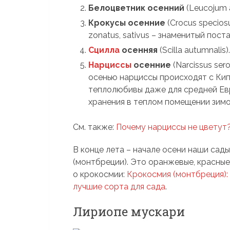
Белоцветник осенний
(Leucojum 
Крокусы осенние
(Crocus speciosus
zonatus, sativus – знаменитый пост
Сцилла
осенняя
(Scilla autumnalis)
Нарциссы
осенние
(Narcissus sero
осенью нарциссы происходят с Кип
теплолюбивы даже для средней Ев
хранения в теплом помещении зимо
См. также:
Почему нарциссы не цветут
В конце лета – начале осени наши са
(монтбреции). Это оранжевые, красные
о крокосмии:
Крокосмия (монтбреция): 
лучшие сорта для сада
.
Лириопе мускари