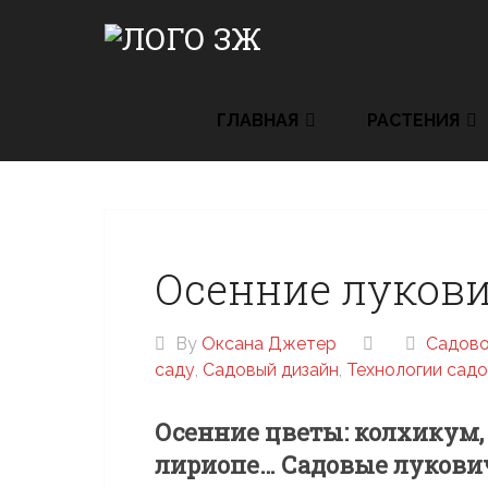
Skip
to
content
ГЛАВНАЯ
РАСТЕНИЯ
Осенние луков
By
Оксана Джетер
Cадово
саду
,
Садовый дизайн
,
Технологии сад
Осенние цветы: колхикум, 
лириопе… Садовые лукови