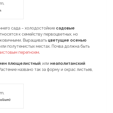
n
ннего сада – холодостойкие
садовые
тносятся к семейству первоцветных, но
уковичными. Выращивать
цветущие осенью
или полутенистых местах. Почва должна быть
листовым перегноем
.
мен плющелистный
, или
неаполитанский
 Растение названо так за форму и окрас листьев,
olium)