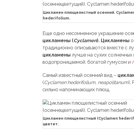
Цикламен плющелистный осенний. Cyclame
hederifolium.
Еще одно несомненное украшение осе
цикламены (
Cyclamen
). Цикламены
о
традиционно описываются вместе с л
цикламены
лучше на сухих солнечных 
водопроницаемой, богатой гумусом и
Самый известный осенний вид –
цикла
(
Cyclamen hederifolium, neapolitanum
).
сильно напоминающих плющ.
Цикламен плющелистный (Cyclamen hederif
цветет.