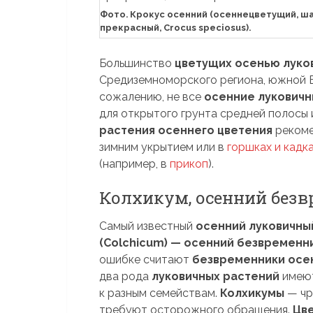
Фото. Крокус осенний (осеннецветущий, ш
прекрасный, Crocus speciosus).
Большинство
цветущих осенью луко
Средиземноморского региона, южной Е
сожалению, не все
осенние луковичн
для открытого грунта средней полосы 
растения осеннего цветения
рекоме
зимним укрытием или в
горшках и кадк
(например, в
прикоп
).
Колхикум, осенний без
Самый известный
осенний луковичный
(Colchicum) — осенний безвременн
ошибке считают
безвременники осе
два рода
луковичных растений
имеют
к разным семействам.
Колхикумы
— чре
требуют осторожного обращения.
Цв