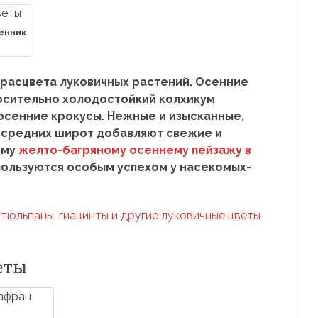
енник
 расцвета луковичных растений. Осенние
носительно холодостойкий колхикум
 осенние крокусы. Нежные и изысканные,
средних широт добавляют свежие и
ому
желто-багряному осеннему пейзажу в
пользуются особым успехом у насекомых-
ь тюльпаны, гиацинты и другие луковичные цветы
еты