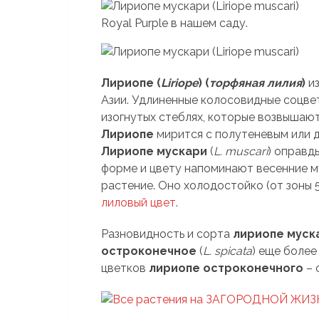
Лириопе (
Liriope
) (
торфяная лилия
)
из
Азии. Удлиненные колосовидные соцве
изогнутых стеблях, которые возвышают
Лириопе
мирится с полутеневым или 
Лириопе мускари
(
L. muscari
) оправд
форме и цвету напоминают весенние м
растение. Оно холодостойко (от зоны 5
лиловый цвет
.
Разновидность и сорта
лириопе муск
остроконечное
(
L. spicata
) еще более
цветков
лириопе остроконечного
– 