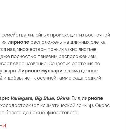
 семейства лилейных происходит из восточной
тия
лириопе
расположены на длинных слегка
ся над множеством тонких узких листьев.
даже полностью теневым расположением.
ывает свое название. Соцветия растения по
ускари.
Лириопе мускари
весьма ценное
) и добавляет к осенней гамме сада редкий
ари:
Variegata, Big Blue, Okina
. Вид
лириопе
 холодостоек (от климатической зоны 4). Окрас
от белого до нежно-фиолетового.