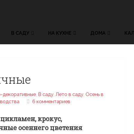
В САДУ
НА КУХНЕ
ДОМА
КА
ичные
-декоративные
,
В саду
,
Лето в саду
,
Осень в
оводства
6 комментариев
цикламен, крокус,
чные осеннего цветения