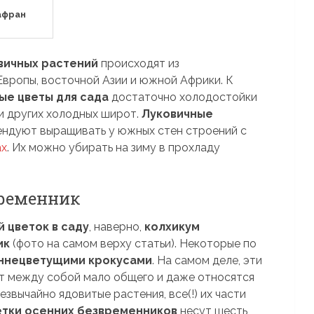
афран
вичных растений
происходят из
вропы, восточной Азии и южной Африки. К
ые цветы для сада
достаточно холодостойки
и других холодных широт.
Луковичные
ндуют выращивать у южных стен строений с
ах
. Их можно убирать на зиму в прохладу
временник
 цветок в саду
, наверно,
колхикум
ик
(фото на самом верху статьи). Некоторые по
ннецветущими крокусами
. На самом деле, эти
 между собой мало общего и даже относятся
звычайно ядовитые растения, все(!) их части
етки осенних безвременников
несут шесть