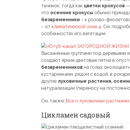
тычинок, тогда как
цветки крокусов
— 
что
осенние крокусы
обычно принадл
безвременники
– к розово-фиолетово
– от
климатической зоны 4
. См. подро
особенностях его вегетации.
Высаженные группами под деревьями и
создают яркие цветовые пятна в опус
безвременников
на голых околоцвет
кустарниками, рядом с водой, в рокари
другие
луковичные растения, осенн
натурализации (переносу на постоянно
См. также:
Все о луковичных растени
Цикламен садовый