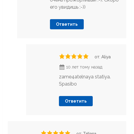
его увидишь :-))
Ответить
от: Aliya
10 лет тому назад
zame4atelnaya statiya.
Spasibo
Ответить
от: Tatjana