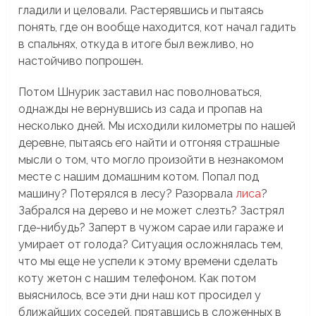
гладили и целовали. Растерявшись и пытаясь
понять, где он вообще находится, кот начал гадить
в спальнях, откуда в итоге был вежливо, но
настойчиво попрошен.
Потом Шнурик заставил нас поволноваться,
однажды не вернувшись из сада и пропав на
несколько дней. Мы исходили километры по нашей
деревне, пытаясь его найти и отгоняя страшные
мысли о том, что могло произойти в незнакомом
месте с нашим домашним котом. Попал под
машину? Потерялся в лесу? Разорвала
лиса
?
Забрался на дерево и не может слезть? Застрял
где-нибудь? Заперт в чужом сарае или гараже и
умирает от голода? Ситуация осложнялась тем,
что мы еще не успели к этому времени сделать
коту жетон с нашим телефоном. Как потом
выяснилось, все эти дни наш кот просидел у
ближайших соседей, прятавшись в сложенных в