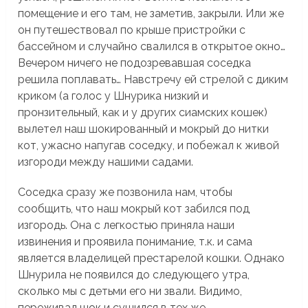
помещение и его там, не заметив, закрыли. Или же
он путешествовал по крыше пристройки с
бассейном и случайно свалился в открытое окно…
Вечером ничего не подозревавшая соседка
решила поплавать… Навстречу ей стрелой с диким
криком (а голос у Шнурика низкий и
пронзительный, как и у других сиамских кошек)
вылетел наш шокированный и мокрый до нитки
кот, ужасно напугав соседку, и побежал к живой
изгороди между нашими садами.
Соседка сразу же позвонила нам, чтобы
сообщить, что наш мокрый кот забился под
изгородь. Она с легкостью приняла наши
извинения и проявила понимание, т.к. и сама
является владелицей престарелой кошки. Однако
Шнурила не появился до следующего утра,
сколько мы с детьми его ни звали. Видимо,
переживал шок и сушился в тех же