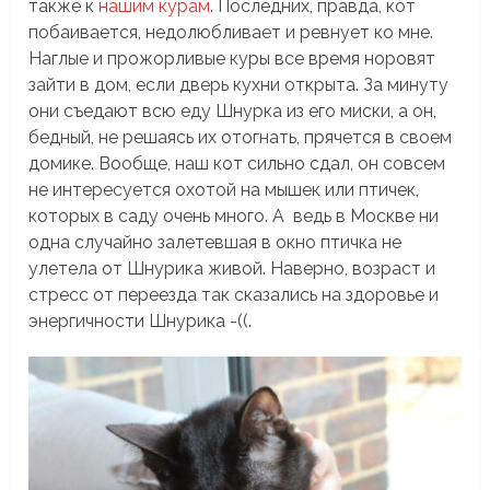
также к
нашим курам
. Последних, правда, кот
побаивается, недолюбливает и ревнует ко мне.
Наглые и прожорливые куры все время норовят
зайти в дом, если дверь кухни открыта. За минуту
они съедают всю еду Шнурка из его миски, а он,
бедный, не решаясь их отогнать, прячется в своем
домике. Вообще, наш кот сильно сдал, он совсем
не интересуется охотой на мышек или птичек,
которых в саду очень много. А ведь в Москве ни
одна случайно залетевшая в окно птичка не
улетела от Шнурика живой. Наверно, возраст и
стресс от переезда так сказались на здоровье и
энергичности Шнурика -((.