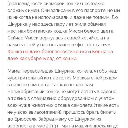
(разновидность сиамской кошки) несколько
сложных имен. Они записаны в его паспорте, но мы
их никогда не использовали и даже не помним. До
Шнурика у нас здесь пару лет жила обычная
местная британская кошка Мисси белого цвета.
Сейчас Мисси вернулась к своей хозяйке, а на
память о ней у нас остались ее фото к статьям
Кошка на даче: безопасность кошки
и
Кошка на
даче: как уберечь сад от кошки
.
Мама, перевозившая Шнурика, хотела, чтобы наш
чувствительный кот летел из Москвы с ней рядом
в салоне самолета. Так как по законам
Великобритании кошки не могут лететь в салоне,
а только в специально оборудованном с учетом
всех нужд животных отсеке самолета (такие есть
не у всех авиакомпаний), пришлось брать билеты
до Брюсселя. Забрав маму со Шнурком из
аэропорта в мае 2013 г., мы на машине доехали до