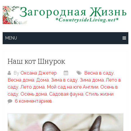
Skip
to
content
MENU
Наш кот Шнурок
By
Оксана Джетер
Весна в саду
,
Весна дома
,
Дома
,
Зима в саду
,
Зима дома
,
Лето в
саду
,
Лето дома
,
Мой сад на юге Англии
,
Осень в
саду
,
Осень дома
,
Садовая фауна
,
Стиль жизни
6 комментариев