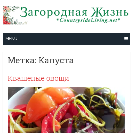
Skip
to
content
MENU
Метка:
Капуста
Квашеные овощи