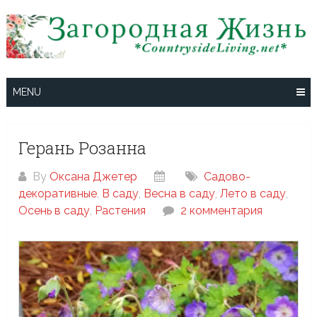
Skip
to
content
MENU
Герань Розанна
By
Оксана Джетер
Cадово-
декоративные
,
В саду
,
Весна в саду
,
Лето в саду
,
Осень в саду
,
Растения
2 комментария