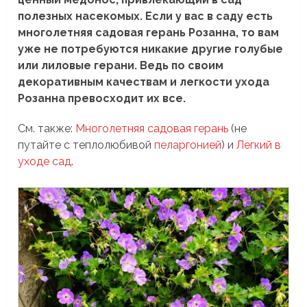
полезных насекомых. Если у вас в саду есть
многолетняя садовая герань Розанна, то вам
уже не потребуются никакие другие голубые
или лиловые герани. Ведь по своим
декоративным качествам и легкости ухода
Розанна превосходит их все.
См. также:
Многолетняя садовая герань
(не
путайте с теплолюбивой
пеларгонией
) и
Легкий в
уходе сад
.