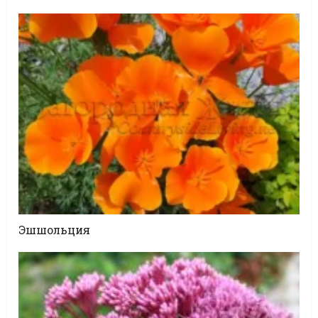
Эшшольция