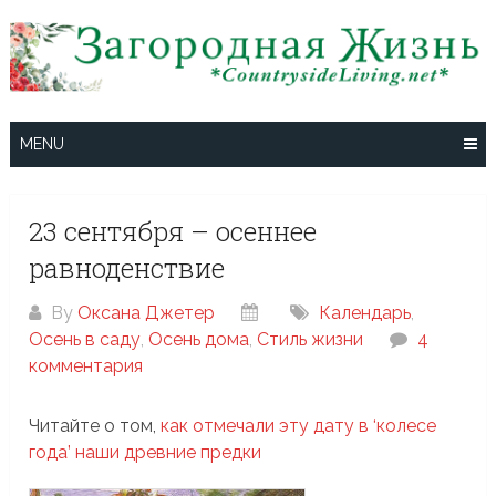
Skip
to
content
MENU
23 сентября – осеннее
равноденствие
By
Оксана Джетер
Календарь
,
Осень в саду
,
Осень дома
,
Стиль жизни
4
комментария
Читайте о том,
как отмечали эту дату в ‘колесе
года’ наши древние предки