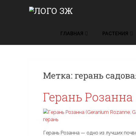
Skip
to
content
ГЛАВНАЯ
РАСТЕНИЯ
Метка:
герань садова
Герань Розанна
Герань Розанна — одно из лучших почв