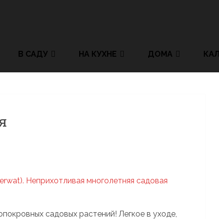
В САДУ
НА КУХНЕ
ДОМА
КА
я
опокровных садовых растений! Легкое в уходе,