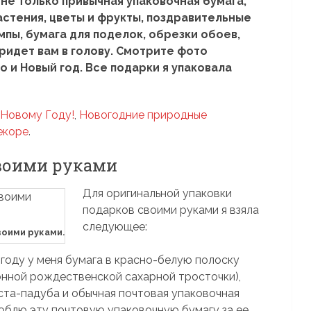
 не только привычная упаковочная бумага,
астения, цветы и фрукты, поздравительные
мпы, бумага для поделок, обрезки обоев,
придет вам в голову. Смотрите фото
 и Новый год. Все подарки я упаковала
 Новому Году!
,
Новогодние природные
екоре
.
воими руками
Для оригинальной упаковки
подарков своими руками я взяла
следующее:
оими руками.
 году у меня бумага в красно-белую полоску
нной рождественской сахарной тросточки),
ста-падуба и обычная почтовая упаковочная
люблю эту почтовую упаковочную бумагу за ее