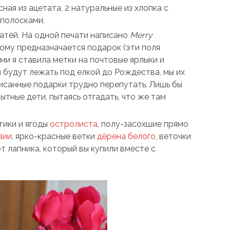
ная из ацетата, 2 натуральные из хлопка с
 полосками.
чатей. На одной печати написано
Merry
 кому предназначается подарок (эти поля
ми я ставила метки на почтовые ярлыки и
и будут лежать под елкой до Рождества, мы их
исанные подарки трудно перепутать. Лишь бы
тные дети, пытаясь отгадать, что же там
тики и ягоды
остролиста
, полу-засохшие прямо
зии
, ярко-красные ветки
дёрена белого
, веточки
т лапника, который вы купили вместе с