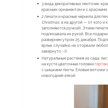
3 вида декоративных ленточек: крас
красным орнаментом и с красными
2 печати и красные чернила для пе
Christmas
, а на другой — от кого и
заполняются ручкой). Этими печатя
подписывала их рукой. Все подарк
развернем утром 25 декабря. Подп
ярлык случайно не оторвали любопы
завернуто :-)).
Натуральные растения из сада: лис
на кусте цветочные головки
гортен
с шишками пихты. Еловые веточки о
новогодней елкой.