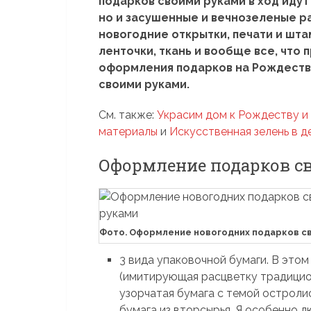
подарков своими руками в ход идут
но и засушенные и вечнозеленые р
новогодние открытки, печати и шта
ленточки, ткань и вообще все, что 
оформления подарков на Рождество
своими руками.
См. также:
Украсим дом к Рождеству и
материалы
и
Искусственная зелень в д
Оформление подарков с
Фото. Оформление новогодних подарков св
3 вида упаковочной бумаги. В этом
(имитирующая расцветку традицио
узорчатая бумага с темой остроли
бумага из вторсырья. Я особенно 