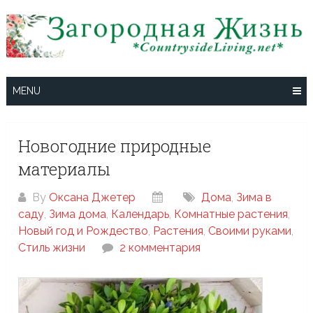
Skip
to
content
MENU
Новогодние природные
материалы
By
Оксана Джетер
Дома
,
Зима в
саду
,
Зима дома
,
Календарь
,
Комнатные растения
,
Новый год и Рождество
,
Растения
,
Своими руками
,
Стиль жизни
2 комментария