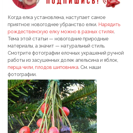
Когда елка установлена, наступает самое
приятное: новогоднее убранство елки.
Нарядить
рождественскую елку можно в разных стилях
.
Тема этой статьи — новогодние природные
материалы, а значит — натуральный стиль.
Смотрите фотографии елочных украшений ручной
работы из засушенных долек апельсина и яблок,
перца чили
,
плодов шиповника
. См. наши
фотографии.