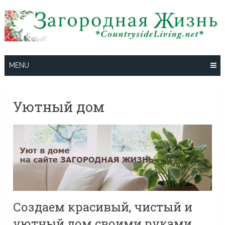
Skip
to
content
MENU
Уютный дом
Создаем красивый, чистый и
уютный дом своими руками