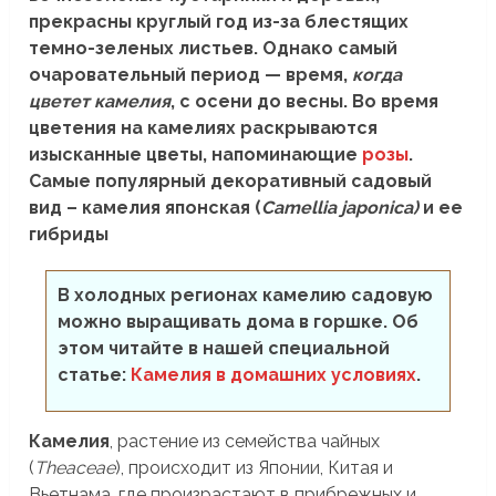
прекрасны круглый год из-за блестящих
темно-зеленых листьев. Однако самый
очаровательный период — время,
когда
цветет камелия
, с осени до весны. Во время
цветения на камелиях раскрываются
изысканные цветы, напоминающие
розы
.
Самые популярный декоративный садовый
вид – камелия японская (
Camellia japonica)
и ее
гибриды
В холодных регионах камелию садовую
можно выращивать дома в горшке. Об
этом читайте в нашей специальной
статье:
Камелия в домашних условиях
.
Камелия
, растение из семейства чайных
(
Theaceae
), происходит из Японии, Китая и
Вьетнама, где произрастают в прибрежных и