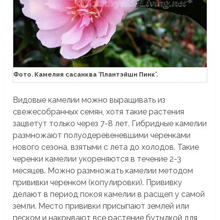
Фото. Камелия сасанква ‘Плантэйшн Пинк’.
Видовые камелии можно выращивать из
свежесобранных семян, хотя такие растения
зацветут только через 7-8 лет. Гибридные камелии
размножают полуодеревеневшими черенками
нового сезона, взятыми с лета до холодов. Такие
черенки камелии укореняются в течение 2-3
месяцев. Можно размножать камелии методом
прививки черенком (копулировки). Прививку
делают в период покоя камелии в расщеп у самой
земли. Место прививки присыпают землей или
песком и накрывают все растение бутылкой для