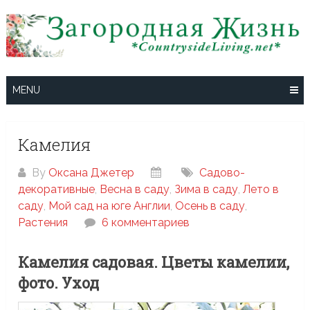
Skip
to
content
MENU
Камелия
By
Оксана Джетер
Cадово-
декоративные
,
Весна в саду
,
Зима в саду
,
Лето в
саду
,
Мой сад на юге Англии
,
Осень в саду
,
Растения
6 комментариев
Камелия садовая. Цветы камелии,
фото. Уход