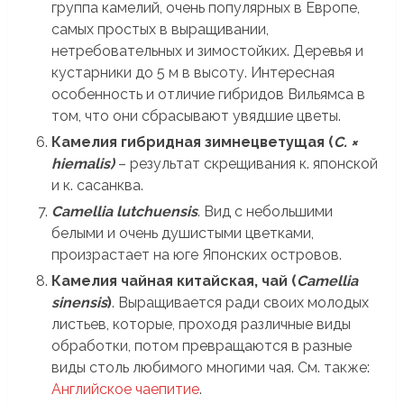
группа камелий, очень популярных в Европе,
самых простых в выращивании,
нетребовательных и зимостойких. Деревья и
кустарники до 5 м в высоту. Интересная
особенность и отличие гибридов Вильямса в
том, что они сбрасывают увядшие цветы.
Камелия гибридная зимнецветущая (
C. ×
hiemalis)
– результат скрещивания к. японской
и к. сасанква.
Camellia lutchuensis
. Вид с небольшими
белыми и очень душистыми цветками,
произрастает на юге Японских островов.
Камелия чайная китайская, чай (
Camellia
sinensis
)
. Выращивается ради своих молодых
листьев, которые, проходя различные виды
обработки, потом превращаются в разные
виды столь любимого многими чая. См. также:
Английское чаепитие
.