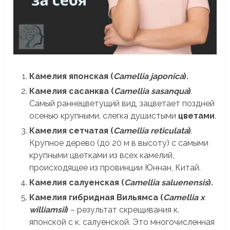
Камелия японская (
Camellia japonica
).
Камелия сасанква (
Camellia sasanqua
)
.
Самый раннецветущий вид, зацветает поздней
осенью крупными, слегка душистыми
цветами
.
Камелия сетчатая (
Camellia reticulata
)
.
Крупное дерево (до 20 м в высоту) с самыми
крупными цветками из всех камелий,
происходящее из провинции Юннан, Китай.
Камелия салуенская (
Camellia saluenensis
).
Камелия гибридная Вильямса (
Camellia x
williamsii
)
– результат скрещивания к.
японской с к. салуенской. Это многочисленная