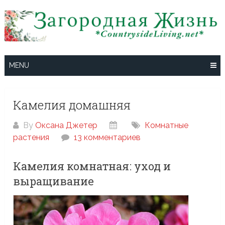
Skip
to
content
MENU
Камелия домашняя
By
Оксана Джетер
Комнатные
растения
13 комментариев
Камелия комнатная: уход и
выращивание