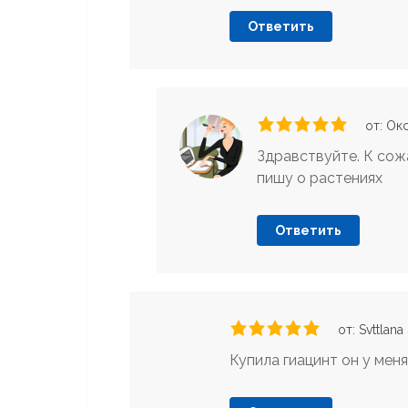
Ответить
от: Ок
Здравствуйте. К сожа
пишу о растениях
Ответить
от: Svttlana
Купила гиацинт он у меня