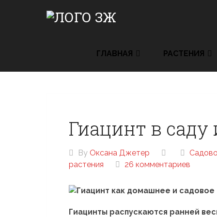
Skip
to
content
ГЛАВНАЯ
РАСТЕНИЯ
Гиацинт в саду
By
Оксана Джетер
Cадово
растения
26 комментариев
Гиацинты распускаются ранней вес