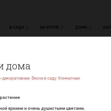
В САДУ
НА КУХНЕ
ДОМА
КА
 и дома
-декоративные
,
Весна в саду
,
Комнатные
ной яркими и очень душистыми цветами.