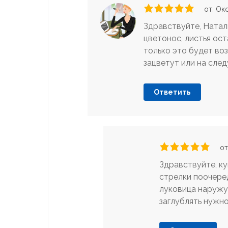
от: Ок
Здравствуйте, Наталь
цветонос, листья ост
только это будет во
зацветут или на след
Ответить
от
Здравствуйте, ку
стрелки поочеред
луковица наружу,
заглублять нужн