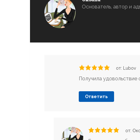
Основатель, автор и 
от: Lubov
Получила удовольствие о
Ответить
от: Ок