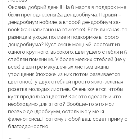
Оксана, добрый день!!! На 8 марта в подарок мне
были преподнесены 2а дендробиума. Первый –
дендробиум нобиле, а второй дендробиум sa-
nook (как написано на этикетке). Есть ли какая-то
разница в уходе, поливе и подкормке второго
дендробиума? Куст очень мощный, состоит из
одного крупного, высокого, цветущего стебля и 5
стеблей поменьше. У более мелких стеблей (не у
всех) в центре макушечных листьев видны
утолщения (похоже, из них потом развивается
цветонос), у двух стеблей просто ярко-зеленая
розетка молодых листьев. Очень хочется, чтобы
куст продолжал цвести! Как это сделать и что
необходимо для этого? Вообще-то это мои
первые дендробиумы, остальные у меня
фаленопсисы…Поэтому любой ваш совет приму с
благодарностью!