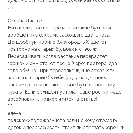
делать с отцветшей псевдобульбой, обрезать ли
ее.
Оксана Джетер
Ни в коем разе не отрезать никакие бульбы и
вообще ничего, кроме засохшего цветоноса.
Дендробиум нобиле (благородный) цветет
повторно на старых бульбах и стеблях.
Пересаживать, когда растение перерастет
горшок и ему станет тесно (через полтора-два
года обычно). При пересадке лучше сохранять
частично старые бульбы (одну на две новые,
например), они питают новые бульбы, поэтому
нужны. Если орхидея пустила новые ростки, надо
возобновлять подкормки (см. в статье)
***
елена
подскажите,пожалуйста если не хочу отрезать
деток и пересаживать, стоит ли отрезать корешки