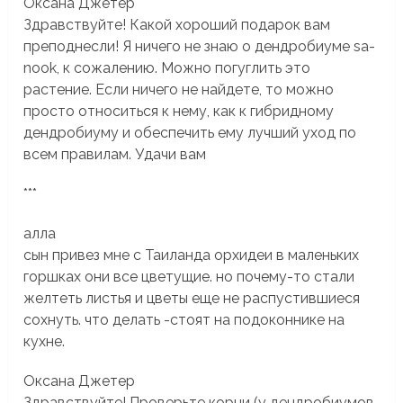
Оксана Джетер
Здравствуйте! Какой хороший подарок вам
преподнесли! Я ничего не знаю о дендробиуме sa-
nook, к сожалению. Можно погуглить это
растение. Если ничего не найдете, то можно
просто относиться к нему, как к гибридному
дендробиуму и обеспечить ему лучший уход по
всем правилам. Удачи вам
***
алла
cын привез мне с Таиланда орхидеи в маленьких
горшках они все цветущие. но почему-то стали
желтеть листья и цветы еще не распустившиеся
сохнуть. что делать -стоят на подоконнике на
кухне.
Оксана Джетер
Здравствуйте! Проверьте корни (у дендробиумов