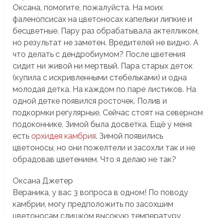
Оксана, помогите, пожалуйста. На моих
фаленопсисах на цветоносах капельки липкие и
бесцветные. Пару раз обрабатывала актелликом,
но результат не заметен. Вредителей не видно. А
что делать с дендробиумом? После цветения
сидит ни живой ни мертвый. Пара старых деток
(купила с искривленными стебельками) и одна
молодая детка. На каждом по паре листиков. На
одной детке появился росточек. Полив и
подкормки регулярные. Сейчас стоят на северном
подоконнике. Зимой была досветка. Ещё у меня
есть
орхидея камбрия
. Зимой появились
цветоносы, но они пожелтели и засохли так и не
обрадовав цветением. Что я делаю не так?
Оксана Джетер
Вераника, у вас 3 вопроса в одном! По поводу
камбрии, могу предположить по засохшим
цветоносам слишком высокую температуру