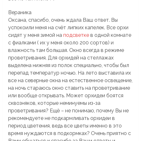
Вераника
Оксана, спасибо, очень ждала Ваш ответ. Вы
успокоили меня на счёт липких капелек. Все орхи
сидят у меня зимой на
подсветке
в одной комнате
с фиалками ( их у меня около 200 сортов) и
влажность там большая. Окно всегда в режиме
проветривания. Для орхидей на стеллажах
выделена нижняя из полок специально, чтобы был
перепад температур ночью. На лето выставила их
все на северные окна на естественное освещение,
на ночь стараюсь окно ставить на проветривание
или вообще открывать. Может орхидеи боятся
сквозняков, которые неминуемы из-за
проветривания? Ещё – не понимаю, почему Вы не
рекомендуете не подкармливать орхидеи в
период цветения, ведь все цветы именно в это
время нуждаются в подкормках? Очень приятно с
Вами общаться и спасибо за Ваши ответы и