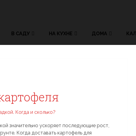
В САДУ
НА КУХНЕ
ДОМА
КА
картофеля
кой значительно ускоряет последующие рост,
рунте. Когда доставать картофель для