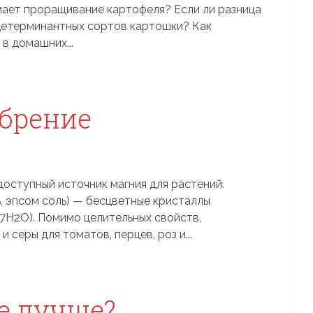
ает проращивание картофеля? Если ли разница
детерминантных сортов картошки? Как
в домашних...
брение
доступный источник магния для растений.
ль, эпсом соль) — бесцветные кристаллы
7H2O). Помимо целительных свойств,
и серы для томатов, перцев, роз и...
е лучше?