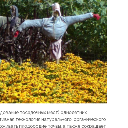
дование посадочных мест) однолетних
ивная технология натурального, органического
рживать плодородие почвы, а также сокращает