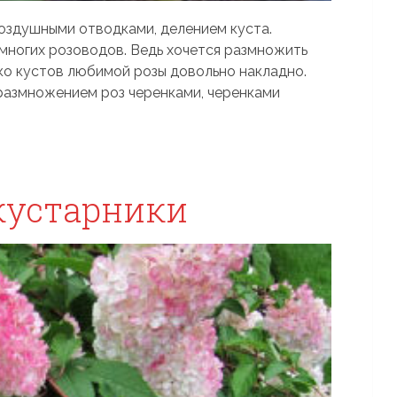
оздушными отводками, делением куста.
многих розоводов. Ведь хочется размножить
ко кустов любимой розы довольно накладно.
размножением роз черенками, черенками
кустарники