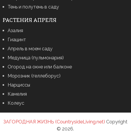
Тень и полутень в саду
РАСТЕНИЯ АПРЕЛЯ
Азалия
Гиацинт
Апрель в моем саду
Медуница (пульмонария)
Огород на окне или балконе
Морозник (геллеборус)
Нарциссы
Камелия
Колеус
ЗАГОРОДНАЯ ЖИЗНЬ (CountrysideLiving.net)
Copyright
© 2026.