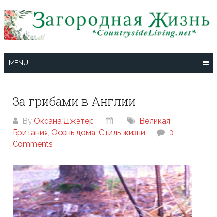
Skip
to
content
MENU
За грибами в Англии
By
Оксана Джетер
Великая
Британия
,
Осень дома
,
Стиль жизни
0
Comments